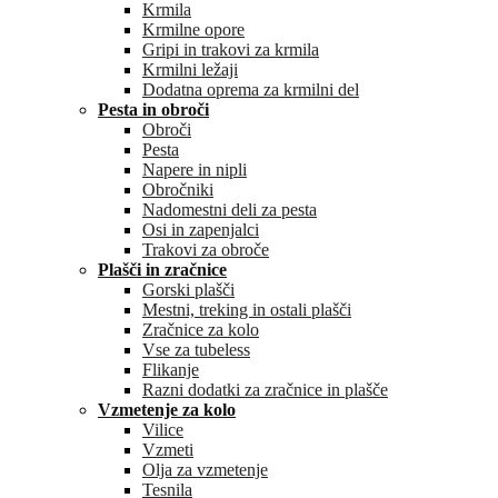
Krmila
Krmilne opore
Gripi in trakovi za krmila
Krmilni ležaji
Dodatna oprema za krmilni del
Pesta in obroči
Obroči
Pesta
Napere in nipli
Obročniki
Nadomestni deli za pesta
Osi in zapenjalci
Trakovi za obroče
Plašči in zračnice
Gorski plašči
Mestni, treking in ostali plašči
Zračnice za kolo
Vse za tubeless
Flikanje
Razni dodatki za zračnice in plašče
Vzmetenje za kolo
Vilice
Vzmeti
Olja za vzmetenje
Tesnila