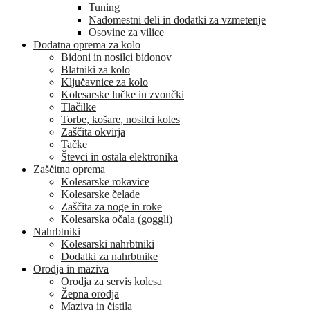
Tuning
Nadomestni deli in dodatki za vzmetenje
Osovine za vilice
Dodatna oprema za kolo
Bidoni in nosilci bidonov
Blatniki za kolo
Ključavnice za kolo
Kolesarske lučke in zvončki
Tlačilke
Torbe, košare, nosilci koles
Zaščita okvirja
Tačke
Števci in ostala elektronika
Zaščitna oprema
Kolesarske rokavice
Kolesarske čelade
Zaščita za noge in roke
Kolesarska očala (goggli)
Nahrbtniki
Kolesarski nahrbtniki
Dodatki za nahrbtnike
Orodja in maziva
Orodja za servis kolesa
Žepna orodja
Maziva in čistila