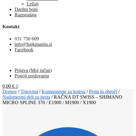
Ležaji
Darilni boni
Razprodaja
Kontakt
031 750 609
info@bajkmanija.si
Facebook
Prijava (Moj račun)
Pogoji poslovanja
0,00
€
0
Domov
/
Trgovina
/
Komponente za kolesa
/
Pesta in obroči
/
Nadomestni deli za pesta
/
RAČNA DT SWISS – SHIMANO
MICRO SPLINE 370 / E1900 / M1900 / X1900