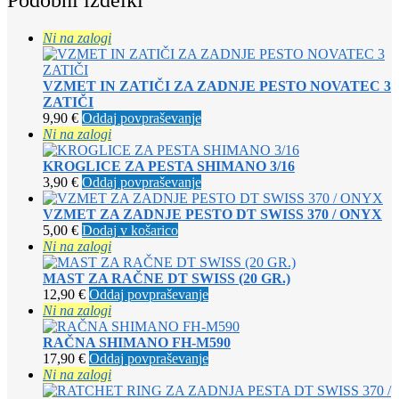
Podobni izdelki
Ni na zalogi
VZMET IN ZATIČI ZA ZADNJE PESTO NOVATEC 3
ZATIČI
9,90
€
Oddaj povpraševanje
Ni na zalogi
KROGLICE ZA PESTA SHIMANO 3/16
3,90
€
Oddaj povpraševanje
VZMET ZA ZADNJE PESTO DT SWISS 370 / ONYX
5,00
€
Dodaj v košarico
Ni na zalogi
MAST ZA RAČNE DT SWISS (20 GR.)
12,90
€
Oddaj povpraševanje
Ni na zalogi
RAČNA SHIMANO FH-M590
17,90
€
Oddaj povpraševanje
Ni na zalogi