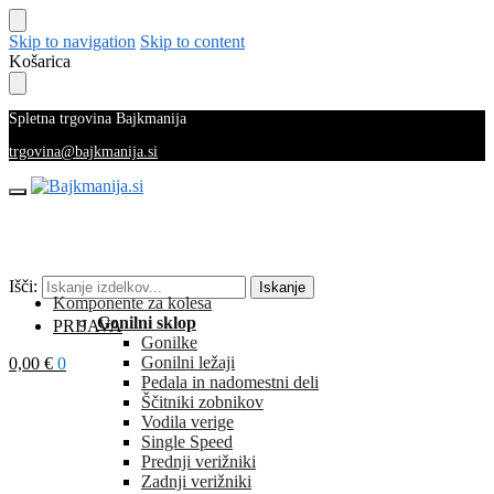
Skip to navigation
Skip to content
Košarica
Spletna trgovina Bajkmanija
trgovina@bajkmanija.si
Išči:
Iskanje
Komponente za kolesa
Gonilni sklop
PRIJAVA
Gonilke
Gonilni ležaji
0,00
€
0
Pedala in nadomestni deli
Ščitniki zobnikov
Vodila verige
Single Speed
Prednji verižniki
Zadnji verižniki