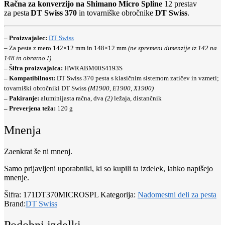
Račna za konverzijo na Shimano Micro Spline
12 prestav
za pesta
DT Swiss 370
in tovarniške obročnike
DT Swiss
.
– Proizvajalec:
DT Swiss
– Za pesta z mero 142×12 mm in 148×12 mm
(ne spremeni dimenzije iz 142 na
148 in obratno
!
)
– Šifra proizvajalca:
HWRABM00S4193S
– Kompatibilnost:
DT Swiss 370 pesta s klasičnim sistemom zatičev in vzmeti;
tovarniški obročniki DT Swiss
(M1900, E1900, X1900)
– Pakiranje:
aluminijasta račna, dva
(2)
ležaja, distančnik
– Preverjena teža:
120 g
Mnenja
Zaenkrat še ni mnenj.
Samo prijavljeni uporabniki, ki so kupili ta izdelek, lahko napišejo
mnenje.
Šifra:
171DT370MICROSPL
Kategorija:
Nadomestni deli za pesta
Brand:
DT Swiss