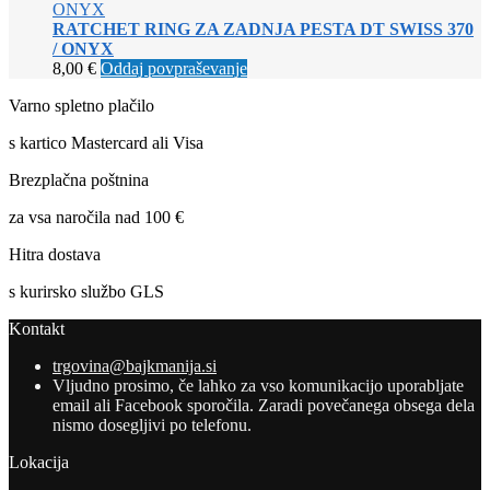
RATCHET RING ZA ZADNJA PESTA DT SWISS 370
/ ONYX
8,00
€
Oddaj povpraševanje
Varno spletno plačilo
s kartico Mastercard ali Visa
Brezplačna poštnina
za vsa naročila nad 100 €
Hitra dostava
s kurirsko službo GLS
Kontakt
trgovina@bajkmanija.si
Vljudno prosimo, če lahko za vso komunikacijo uporabljate
email ali Facebook sporočila. Zaradi povečanega obsega dela
nismo dosegljivi po telefonu.
Lokacija