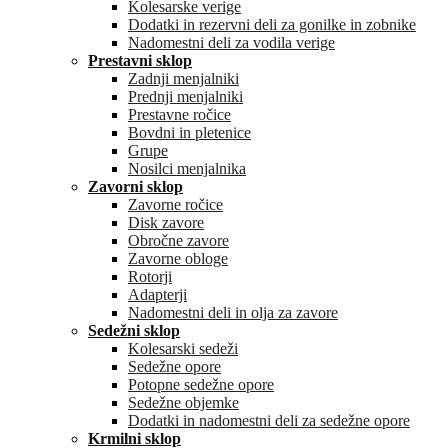
Kolesarske verige
Dodatki in rezervni deli za gonilke in zobnike
Nadomestni deli za vodila verige
Prestavni sklop
Zadnji menjalniki
Prednji menjalniki
Prestavne ročice
Bovdni in pletenice
Grupe
Nosilci menjalnika
Zavorni sklop
Zavorne ročice
Disk zavore
Obročne zavore
Zavorne obloge
Rotorji
Adapterji
Nadomestni deli in olja za zavore
Sedežni sklop
Kolesarski sedeži
Sedežne opore
Potopne sedežne opore
Sedežne objemke
Dodatki in nadomestni deli za sedežne opore
Krmilni sklop