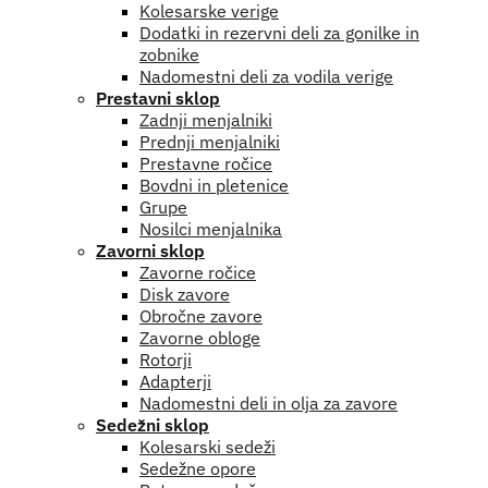
Kolesarske verige
Dodatki in rezervni deli za gonilke in
zobnike
Nadomestni deli za vodila verige
Prestavni sklop
Zadnji menjalniki
Prednji menjalniki
Prestavne ročice
Bovdni in pletenice
Grupe
Nosilci menjalnika
Zavorni sklop
Zavorne ročice
Disk zavore
Obročne zavore
Zavorne obloge
Rotorji
Adapterji
Nadomestni deli in olja za zavore
Sedežni sklop
Kolesarski sedeži
Sedežne opore