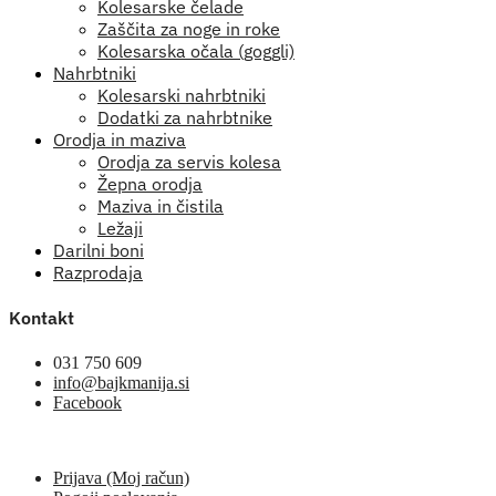
Kolesarske čelade
Zaščita za noge in roke
Kolesarska očala (goggli)
Nahrbtniki
Kolesarski nahrbtniki
Dodatki za nahrbtnike
Orodja in maziva
Orodja za servis kolesa
Žepna orodja
Maziva in čistila
Ležaji
Darilni boni
Razprodaja
Kontakt
031 750 609
info@bajkmanija.si
Facebook
Prijava (Moj račun)