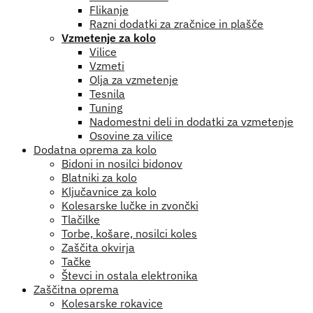
Flikanje
Razni dodatki za zračnice in plašče
Vzmetenje za kolo
Vilice
Vzmeti
Olja za vzmetenje
Tesnila
Tuning
Nadomestni deli in dodatki za vzmetenje
Osovine za vilice
Dodatna oprema za kolo
Bidoni in nosilci bidonov
Blatniki za kolo
Ključavnice za kolo
Kolesarske lučke in zvončki
Tlačilke
Torbe, košare, nosilci koles
Zaščita okvirja
Tačke
Števci in ostala elektronika
Zaščitna oprema
Kolesarske rokavice