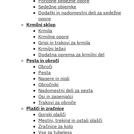
Potopne sedežne opore
Sedežne objemke
Dodatki in nadomestni deli za sedežne
opore
Krmilni sklop
Krmila
Krmilne opore
Gripi in trakovi za krmila
Krmilni ležaji
Dodatna oprema za krmilni del
Pesta in obroči
Obroči
Pesta
Napere in nipli
Obročniki
Nadomestni deli za pesta
Osi in zapenjalci
Trakovi za obroče
Plašči in zračnice
Gorski plašči
Mestni, treking in ostali plašči
Zračnice za kolo
Vse za tubeless