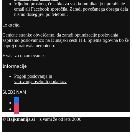
Vljudno prosimo, če lahko za vso komunikacijo uporabljate
email ali Facebook sporočila. Zaradi povečanega obsega dela
nismo dosegljivi po telefonu.
Lokacija
Cenjene stranke obveščamo, da zaradi optimizacije poslovanja
zapiramo poslovalnico na Dunajski cesti 114. Spletna trgovina bo še
naprej obratovala nemoteno.
Hvala za razumevanje.
Informacije
Pogoji poslovanja in
varovanja osebnih podatkov
SLEDI NAM
facebook
instagram
© Bajkmanija.si
– z vami že od leta 2006