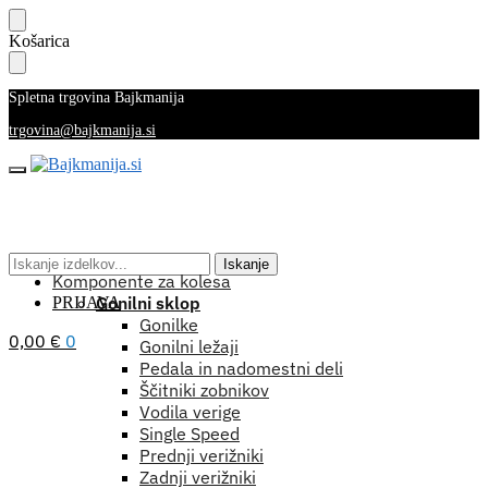
Skip
Skip
Košarica
to
to
navigation
content
Spletna trgovina Bajkmanija
trgovina@bajkmanija.si
Išči:
Iskanje
Komponente za kolesa
Gonilni sklop
PRIJAVA
Gonilke
0,00
€
0
Gonilni ležaji
Pedala in nadomestni deli
Ščitniki zobnikov
Vodila verige
Single Speed
Prednji verižniki
Zadnji verižniki