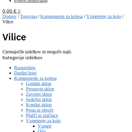
Pogoji poslovanja
0,00
€
0
Domov
/
Trgovina
/
Komponente za kolesa
/
Vzmetenje za kolo
/
Vilice
Vilice
Ujemajočih izdelkov ni mogoče najti.
Kategorije izdelkov
Razprodaja
Darilni boni
Komponente za kolesa
Gonilni sklop
Prestavni sklop
Zavorni sklop
Sedežni sklop
Krmilni sklop
Pesta in obroči
Plašči in zračnice
Vzmetenje za kolo
Vzmeti
Olja