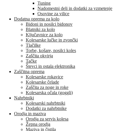
Tuning
Nadomestni deli in dodatki za vzmetenje
Osovine za vilice
Dodatna oprema za kolo
Bidoni in nosilci bidonov
Blatniki za kolo
Ključavnice za kolo
Kolesarske lučke in zvončki
Tlačilke
Torbe, košare, nosilci koles
Zaščita okvirja
Tačke
Števci in ostala elektronika
Zaščitna oprema
Kolesarske rokavice
Kolesarske čelade
Zaščita za noge in roke
Kolesarska očala (goggli)
Nahrbtniki
Kolesarski nahrbtniki
Dodatki za nahrbtnike
Orodja in maziva
Orodja za servis kolesa
Žepna orodja
Maziva in čistila