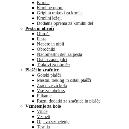
Krmila
Krmilne opore
Gripi in trakovi za krmila
Krmilni ležaji
Dodatna oprema za krmilni del
Pesta in obroči
Obroči
Pesta
Napere in nipli
Obročniki
Nadomestni deli za pesta
Osi in zapenjalci
Trakovi za obroče
Plašči in zračnice
Gorski plašči
Mestni, treking in ostali plašči
Zračnice za kolo
Vse za tubeless
Flikanje
Razni dodatki za zračnice in plašče
Vzmetenje za kolo
Vilice
Vzmeti
Olja za vzmetenje
Tesnila