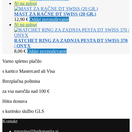
Ni na zalogi
MAST ZA RAČNE DT SWISS (20 GR.)
12,90
€
Oddaj povpraševanje
Ni na zalogi
RATCHET RING ZA ZADNJA PESTA DT SWISS 370
/ ONYX
8,00
€
Oddaj povpraševanje
Varno spletno plačilo
s kartico Mastercard ali Visa
Brezplačna poštnina
za vsa naročila nad 100 €
Hitra dostava
s kurirsko službo GLS
Kontakt
trgovina@bajkmanija.si