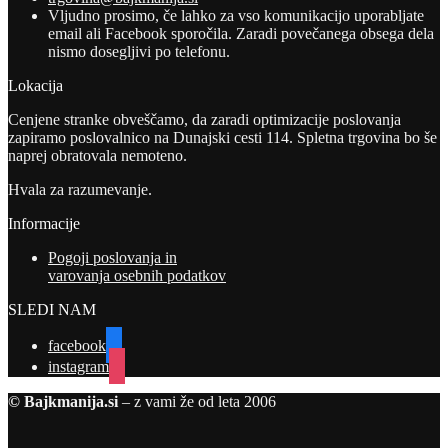
Vljudno prosimo, če lahko za vso komunikacijo uporabljate
email ali Facebook sporočila. Zaradi povečanega obsega dela
nismo dosegljivi po telefonu.
Lokacija
Cenjene stranke obveščamo, da zaradi optimizacije poslovanja
zapiramo poslovalnico na Dunajski cesti 114. Spletna trgovina bo še
naprej obratovala nemoteno.
Hvala za razumevanje.
Informacije
Pogoji poslovanja in
varovanja osebnih podatkov
SLEDI NAM
facebook
instagram
© Bajkmanija.si
– z vami že od leta 2006