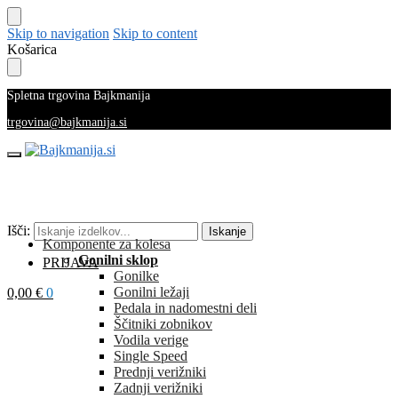
Skip to navigation
Skip to content
Košarica
Spletna trgovina Bajkmanija
trgovina@bajkmanija.si
Išči:
Iskanje
Komponente za kolesa
Gonilni sklop
PRIJAVA
Gonilke
Gonilni ležaji
0,00
€
0
Pedala in nadomestni deli
Ščitniki zobnikov
Vodila verige
Single Speed
Prednji verižniki
Zadnji verižniki