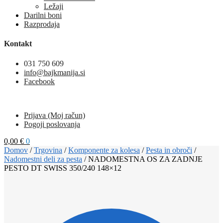
Ležaji
Darilni boni
Razprodaja
Kontakt
031 750 609
info@bajkmanija.si
Facebook
Prijava (Moj račun)
Pogoji poslovanja
0,00
€
0
Domov
/
Trgovina
/
Komponente za kolesa
/
Pesta in obroči
/
Nadomestni deli za pesta
/
NADOMESTNA OS ZA ZADNJE
PESTO DT SWISS 350/240 148×12