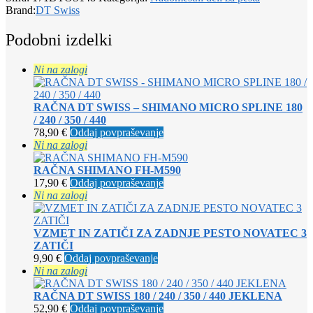
Brand:
DT Swiss
Podobni izdelki
Ni na zalogi
RAČNA DT SWISS – SHIMANO MICRO SPLINE 180
/ 240 / 350 / 440
78,90
€
Oddaj povpraševanje
Ni na zalogi
RAČNA SHIMANO FH-M590
17,90
€
Oddaj povpraševanje
Ni na zalogi
VZMET IN ZATIČI ZA ZADNJE PESTO NOVATEC 3
ZATIČI
9,90
€
Oddaj povpraševanje
Ni na zalogi
RAČNA DT SWISS 180 / 240 / 350 / 440 JEKLENA
52,90
€
Oddaj povpraševanje