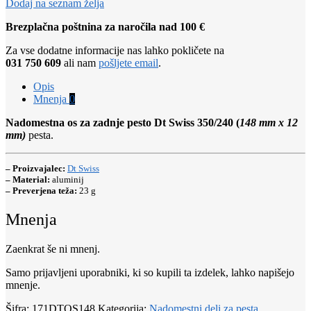
Dodaj na seznam želja
Brezplačna poštnina za naročila nad 100 €
Za vse dodatne informacije nas lahko pokličete na
031 750 609
ali nam
pošljete email
.
Opis
Mnenja
0
Nadomestna os za zadnje pesto Dt Swiss 350/240 (
148 mm x 12
mm)
pesta.
– Proizvajalec:
Dt Swiss
– Material:
aluminij
– Preverjena teža:
23 g
Mnenja
Zaenkrat še ni mnenj.
Samo prijavljeni uporabniki, ki so kupili ta izdelek, lahko napišejo
mnenje.
Šifra:
171DTOS148
Kategorija:
Nadomestni deli za pesta