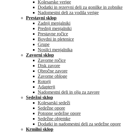
Kolesarske verige
Dodatki in rezervni deli za gonilke in zobnike
Nadomestni deli za vodila verige
Prestavni sklop
Zadnji menjalniki
Prednji menjalniki
Prestavne ročice
Bovdni in pletenice
Grupe
Nosilci menjalnika
Zavorni sklop
Zavorne ročice
Disk zavore
Obročne zavore
Zavorne obloge
Rotorji
Adapterji
Nadomestni deli in olja za zavore
Sedežni sklop
Kolesarski sedeži
Sedežne opore
Potopne sedežne opore
Sedežne objemke
Dodatki in nadomestni deli za sedežne opore
Krmilni sklop