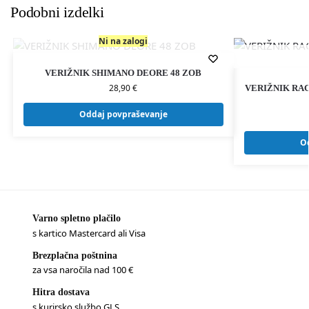
Podobni izdelki
Ni na zalogi
VERIŽNIK SHIMANO DEORE 48 ZOB
28,90
€
VERIŽNIK RA
Oddaj povpraševanje
O
Varno spletno plačilo
s kartico Mastercard ali Visa
Brezplačna poštnina
za vsa naročila nad 100 €
Hitra dostava
s kurirsko službo GLS