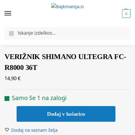
0
Iskanje
Domov
Trgovina
Komponente za kolesa
Gonilni sklop
Prednji verižniki
/
/
/
/
VERIŽNIK SHIMANO ULTEGRA FC-
R8000 36T
14,90
€
Samo še 1 na zalogi
Dodaj v košarico
Dodaj na seznam želja