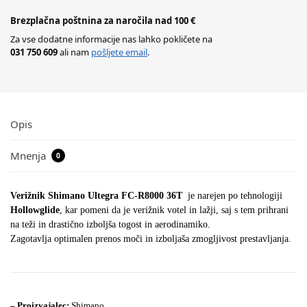
Brezplačna poštnina za naročila nad 100 €
Za vse dodatne informacije nas lahko pokličete na
031 750 609
ali nam
pošljete email
.
Opis
Mnenja
0
Verižnik Shimano Ultegra FC-R8000 36T
je narejen po tehnologiji
Hollowglide
, kar pomeni da je verižnik votel in lažji, saj s tem prihrani
na teži in drastično izboljša togost in aerodinamiko.
Zagotavlja optimalen prenos moči in izboljaša zmogljivost prestavljanja.
– Proizvajalec:
Shimano