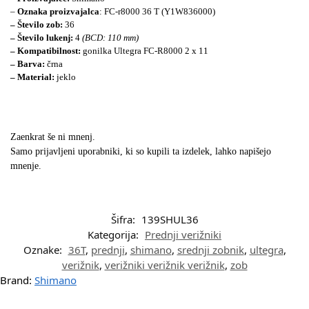
–
Oznaka proizvajalca
: FC-r8000 36 T (Y1W836000)
– Število zob:
36
– Število lukenj:
4
(BCD: 110 mm)
– Kompatibilnost:
gonilka Ultegra FC-R8000 2 x 11
– Barva:
črna
– Material:
jeklo
Zaenkrat še ni mnenj.
Samo prijavljeni uporabniki, ki so kupili ta izdelek, lahko napišejo
mnenje.
Šifra:
139SHUL36
Kategorija:
Prednji verižniki
Oznake:
36T
,
prednji
,
shimano
,
srednji zobnik
,
ultegra
,
verižnik
,
verižniki verižnik verižnik
,
zob
Brand:
Shimano