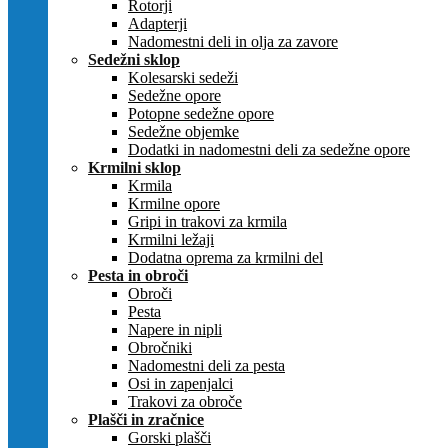
Rotorji
Adapterji
Nadomestni deli in olja za zavore
Sedežni sklop
Kolesarski sedeži
Sedežne opore
Potopne sedežne opore
Sedežne objemke
Dodatki in nadomestni deli za sedežne opore
Krmilni sklop
Krmila
Krmilne opore
Gripi in trakovi za krmila
Krmilni ležaji
Dodatna oprema za krmilni del
Pesta in obroči
Obroči
Pesta
Napere in nipli
Obročniki
Nadomestni deli za pesta
Osi in zapenjalci
Trakovi za obroče
Plašči in zračnice
Gorski plašči