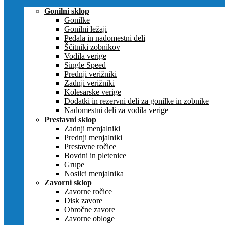
Gonilni sklop
Gonilke
Gonilni ležaji
Pedala in nadomestni deli
Ščitniki zobnikov
Vodila verige
Single Speed
Prednji verižniki
Zadnji verižniki
Kolesarske verige
Dodatki in rezervni deli za gonilke in zobnike
Nadomestni deli za vodila verige
Prestavni sklop
Zadnji menjalniki
Prednji menjalniki
Prestavne ročice
Bovdni in pletenice
Grupe
Nosilci menjalnika
Zavorni sklop
Zavorne ročice
Disk zavore
Obročne zavore
Zavorne obloge