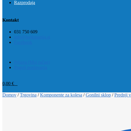
Razprodaja
Kontakt
031 750 609
info@bajkmanija.si
Facebook
Prijava (Moj račun)
Pogoji poslovanja
0,00
€
0
Domov
/
Trgovina
/
Komponente za kolesa
/
Gonilni sklop
/
Prednji v