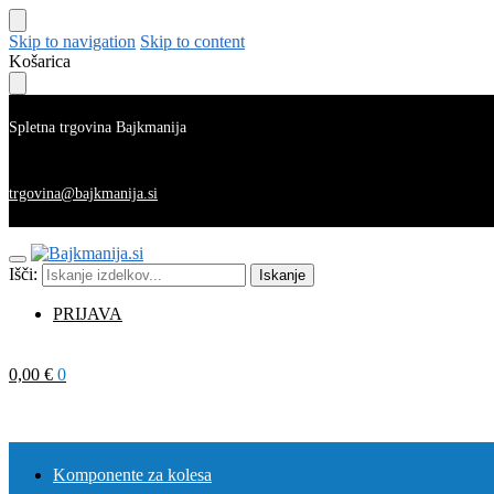
Skip to navigation
Skip to content
Košarica
Spletna trgovina Bajkmanija
trgovina@bajkmanija.si
Išči:
Iskanje
PRIJAVA
0,00
€
0
Komponente za kolesa