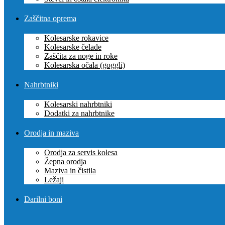
Zaščitna oprema
Kolesarske rokavice
Kolesarske čelade
Zaščita za noge in roke
Kolesarska očala (goggli)
Nahrbtniki
Kolesarski nahrbtniki
Dodatki za nahrbtnike
Orodja in maziva
Orodja za servis kolesa
Žepna orodja
Maziva in čistila
Ležaji
Darilni boni