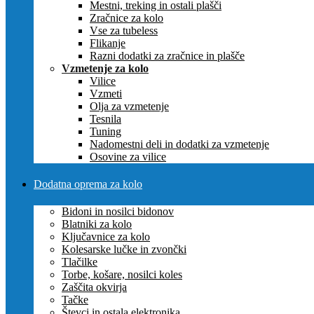
Mestni, treking in ostali plašči
Zračnice za kolo
Vse za tubeless
Flikanje
Razni dodatki za zračnice in plašče
Vzmetenje za kolo
Vilice
Vzmeti
Olja za vzmetenje
Tesnila
Tuning
Nadomestni deli in dodatki za vzmetenje
Osovine za vilice
Dodatna oprema za kolo
Bidoni in nosilci bidonov
Blatniki za kolo
Ključavnice za kolo
Kolesarske lučke in zvončki
Tlačilke
Torbe, košare, nosilci koles
Zaščita okvirja
Tačke
Števci in ostala elektronika