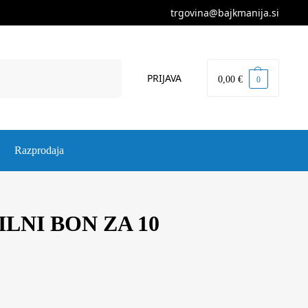
trgovina@bajkmanija.si
Iskanje
PRIJAVA
0,00
€
0
Razprodaja
LNI BON ZA 10