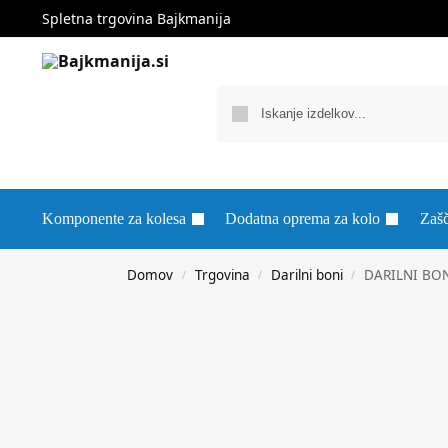
Spletna trgovina Bajkmanija
Komponente za kolesa
Dodatna oprema za kolo
Zašč
Domov
Trgovina
Darilni boni
DARILNI BON
/
/
/