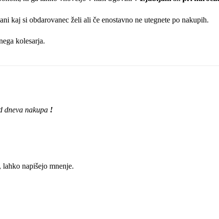
ičani kaj si obdarovanec želi ali če enostavno ne utegnete po nakupih.
nega kolesarja.
 od dneva nakupa
!
k, lahko napišejo mnenje.