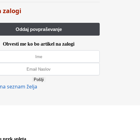
a zalogi
Obvesti me ko bo artikel na zalogi
Pošlji
na seznam želja
u prek spleta
.