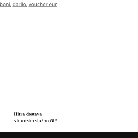
 boni
,
darilo
,
voucher eur
Hitra dostava
s kurirsko službo GLS