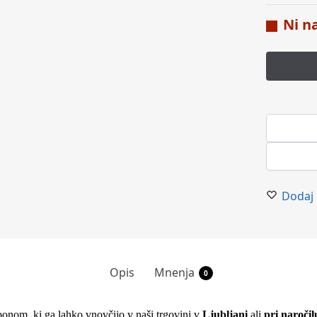
Ni n
Dodaj 
Opis
Mnenja
0
m bonom, ki ga lahko vnovčijo v naši trgovini v
Ljubljani
ali
pri naročil