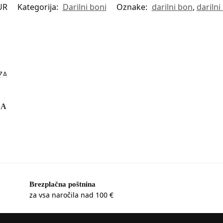
UR
Kategorija:
Darilni boni
Oznake:
darilni bon
,
darilni
ZA
Brezplačna poštnina
za vsa naročila nad 100 €