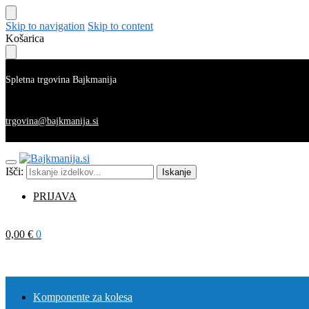
Skip to navigation
Skip to content
Košarica
Spletna trgovina Bajkmanija
trgovina@bajkmanija.si
Išči:
Iskanje
PRIJAVA
0,00
€
0
Komponente za kolesa