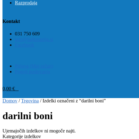
Razprodaja
Kontakt
031 750 609
info@bajkmanija.si
Facebook
Prijava (Moj račun)
Pogoji poslovanja
0,00
€
0
Domov
/
Trgovina
/
Izdelki označeni z “darilni boni”
darilni boni
Ujemajočih izdelkov ni mogoče najti.
Kategorije izdelkov