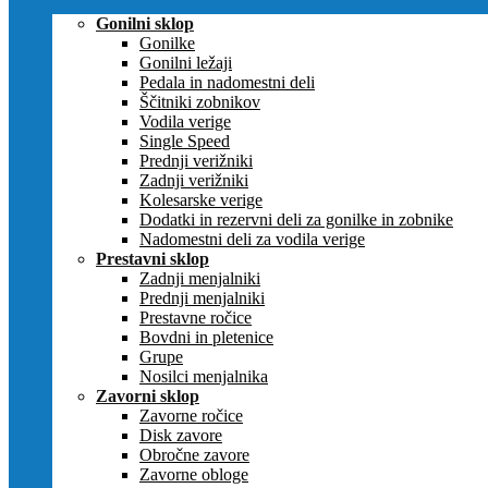
Gonilni sklop
Gonilke
Gonilni ležaji
Pedala in nadomestni deli
Ščitniki zobnikov
Vodila verige
Single Speed
Prednji verižniki
Zadnji verižniki
Kolesarske verige
Dodatki in rezervni deli za gonilke in zobnike
Nadomestni deli za vodila verige
Prestavni sklop
Zadnji menjalniki
Prednji menjalniki
Prestavne ročice
Bovdni in pletenice
Grupe
Nosilci menjalnika
Zavorni sklop
Zavorne ročice
Disk zavore
Obročne zavore
Zavorne obloge