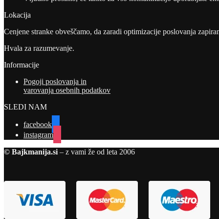
Lokacija
Cenjene stranke obveščamo, da zaradi optimizacije poslovanja zapiram
Hvala za razumevanje.
Informacije
Pogoji poslovanja in
varovanja osebnih podatkov
SLEDI NAM
facebook
instagram
© Bajkmanija.si
– z vami že od leta 2006