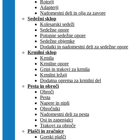
Rotorji
Adapterji
Nadomestni deli in olja za zavore
Sedežni sklop
Kolesarski sedeži
Sedežne opore
Potopne sedežne opore
Sedežne objemke
Dodatki in nadomestni deli za sedežne opore
Krmilni sklop
Krmila
Krmilne opore
Gripi in trakovi za krmila
Krmilni ležaji
Dodatna oprema za krmilni del
Pesta in obroči
Obroči
Pesta
Napere in nipli
Obročniki
Nadomestni deli za pesta
Osi in zapenjalci
Trakovi za obroče
Plašči in zračnice
Gorski plašči