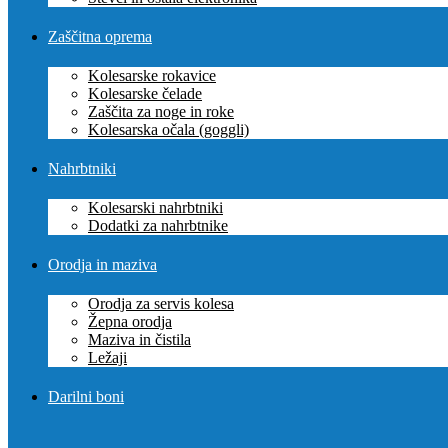
Zaščitna oprema
Kolesarske rokavice
Kolesarske čelade
Zaščita za noge in roke
Kolesarska očala (goggli)
Nahrbtniki
Kolesarski nahrbtniki
Dodatki za nahrbtnike
Orodja in maziva
Orodja za servis kolesa
Žepna orodja
Maziva in čistila
Ležaji
Darilni boni