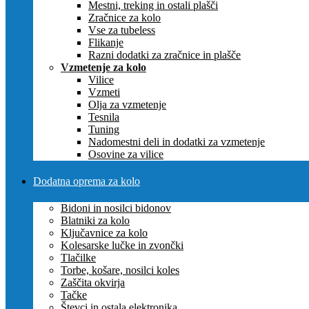
Mestni, treking in ostali plašči
Zračnice za kolo
Vse za tubeless
Flikanje
Razni dodatki za zračnice in plašče
Vzmetenje za kolo
Vilice
Vzmeti
Olja za vzmetenje
Tesnila
Tuning
Nadomestni deli in dodatki za vzmetenje
Osovine za vilice
Dodatna oprema za kolo
Bidoni in nosilci bidonov
Blatniki za kolo
Ključavnice za kolo
Kolesarske lučke in zvončki
Tlačilke
Torbe, košare, nosilci koles
Zaščita okvirja
Tačke
Števci in ostala elektronika