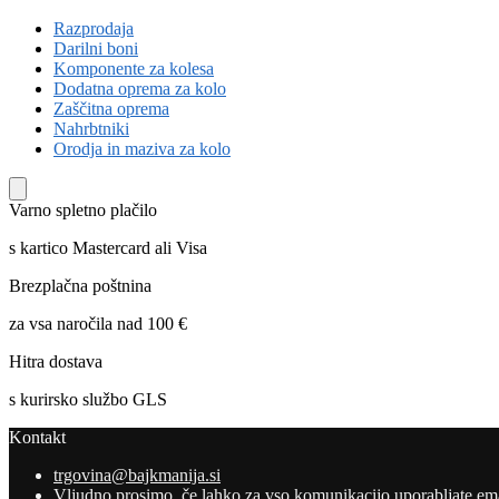
Razprodaja
Darilni boni
Komponente za kolesa
Dodatna oprema za kolo
Zaščitna oprema
Nahrbtniki
Orodja in maziva za kolo
Varno spletno plačilo
s kartico Mastercard ali Visa
Brezplačna poštnina
za vsa naročila nad 100 €
Hitra dostava
s kurirsko službo GLS
Kontakt
trgovina@bajkmanija.si
Vljudno prosimo, če lahko za vso komunikacijo uporabljate ema