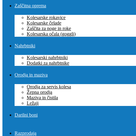
Zaščitna oprema
Kolesarske rokavice
Kolesarske čelade
Zaščita za noge in roke
Kolesarska očala (goggli)
Nahrbtniki
Kolesarski nahrbtniki
Dodatki za nahrbtnike
Orodja in maziva
Orodja za servis kolesa
Žepna orodja
Maziva in čistila
Ležaji
Darilni boni
Razprodaja