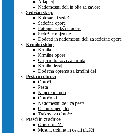
Adapterji
Nadomestni deli in olja za zavore
Sedežni sklop
Kolesarski sedeži
Sedežne opore
Potopne sedežne opore
Sedežne objemke
Dodatki in nadomestni deli za sedežne opore
Krmilni sklop
Krmila
Krmilne opore
Gripi in trakovi za krmila
Krmilni ležaji
Dodatna oprema za krmilni del
Pesta in obroči
Obroči
Pesta
Napere in nipli
Obročniki
Nadomestni deli za pesta
Osi in zapenjalci
Trakovi za obroče
Plašči in zračnice
Gorski plašči
Mestni, treking in ostali plašči