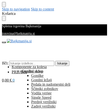
Skip to navigation
Skip to content
Košarica
Spletna trgovina Bajkmanija
trgovina@bajkmanija.si
Išči:
Iskanje
Komponente za kolesa
Gonilni sklop
PRIJAVA
Gonilke
Gonilni ležaji
0,00
€
0
Pedala in nadomestni deli
Ščitniki zobnikov
Vodila verige
Single Speed
Prednji verižniki
Zadnji verižniki