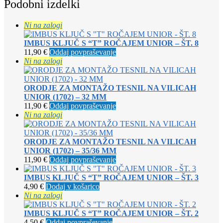
Podobni izdelki
Ni na zalogi
IMBUS KLJUČ S “T” ROČAJEM UNIOR – ŠT. 8
11,90
€
Oddaj povpraševanje
Ni na zalogi
ORODJE ZA MONTAŽO TESNIL NA VILICAH
UNIOR (1702) – 32 MM
11,90
€
Oddaj povpraševanje
Ni na zalogi
ORODJE ZA MONTAŽO TESNIL NA VILICAH
UNIOR (1702) – 35/36 MM
11,90
€
Oddaj povpraševanje
IMBUS KLJUČ S “T” ROČAJEM UNIOR – ŠT. 3
4,90
€
Dodaj v košarico
Ni na zalogi
IMBUS KLJUČ S “T” ROČAJEM UNIOR – ŠT. 2
4,50
€
Oddaj povpraševanje