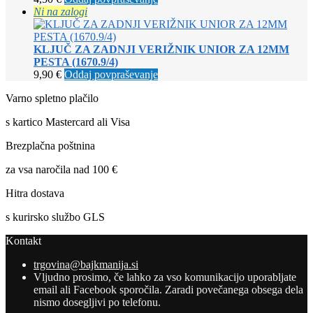
Ni na zalogi
KLJUČ ZA ZADNJI VERIŽNIK UNIOR ZA 12MM
PESTA (1670.9/4)
9,90
€
Oddaj povpraševanje
Varno spletno plačilo
s kartico Mastercard ali Visa
Brezplačna poštnina
za vsa naročila nad 100 €
Hitra dostava
s kurirsko službo GLS
Kontakt
trgovina@bajkmanija.si
Vljudno prosimo, če lahko za vso komunikacijo uporabljate
email ali Facebook sporočila. Zaradi povečanega obsega dela
nismo dosegljivi po telefonu.