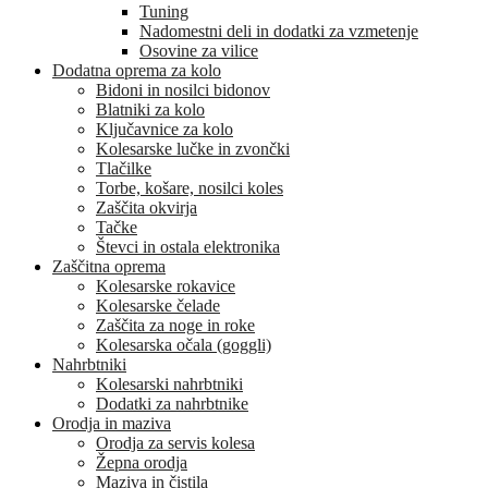
Tuning
Nadomestni deli in dodatki za vzmetenje
Osovine za vilice
Dodatna oprema za kolo
Bidoni in nosilci bidonov
Blatniki za kolo
Ključavnice za kolo
Kolesarske lučke in zvončki
Tlačilke
Torbe, košare, nosilci koles
Zaščita okvirja
Tačke
Števci in ostala elektronika
Zaščitna oprema
Kolesarske rokavice
Kolesarske čelade
Zaščita za noge in roke
Kolesarska očala (goggli)
Nahrbtniki
Kolesarski nahrbtniki
Dodatki za nahrbtnike
Orodja in maziva
Orodja za servis kolesa
Žepna orodja
Maziva in čistila