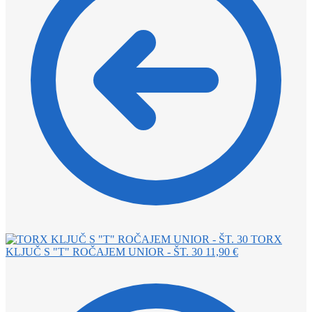
TORX
KLJUČ S "T" ROČAJEM UNIOR - ŠT. 30
11,90
€