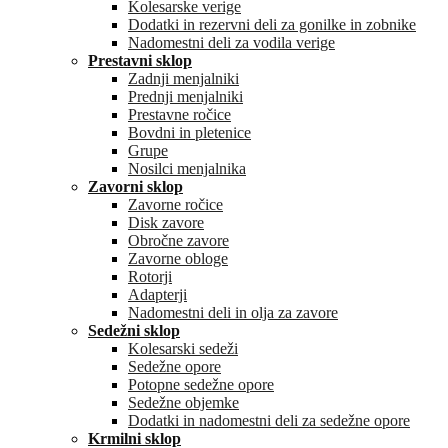
Kolesarske verige
Dodatki in rezervni deli za gonilke in zobnike
Nadomestni deli za vodila verige
Prestavni sklop
Zadnji menjalniki
Prednji menjalniki
Prestavne ročice
Bovdni in pletenice
Grupe
Nosilci menjalnika
Zavorni sklop
Zavorne ročice
Disk zavore
Obročne zavore
Zavorne obloge
Rotorji
Adapterji
Nadomestni deli in olja za zavore
Sedežni sklop
Kolesarski sedeži
Sedežne opore
Potopne sedežne opore
Sedežne objemke
Dodatki in nadomestni deli za sedežne opore
Krmilni sklop