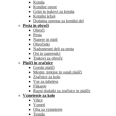
Krmila
Krmilne opore
Gripi in trakovi za krmila
Krmilni ležaji
Dodatna oprema za krmilni del
Pesta in obroči
Obroči
Pesta
Napere in nipli
Obročniki
Nadomestni deli za pesta
Osi in zapenjalci
Trakovi za obroče
Plašči in zračnice
Gorski plašči
Mestni, treking in ostali plašči
Zračnice za kolo
Vse za tubeless
Flikanje
Razni dodatki za zračnice in plašče
Vzmetenje za kolo
Vilice
Vzmeti
Olja za vzmetenje
Tesnila