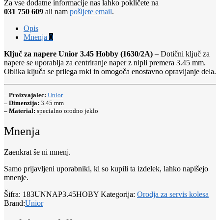
Za vse dodatne informacije nas lahko pokličete na
031 750 609
ali nam
pošljete email
.
Opis
Mnenja
0
Ključ za napere Unior 3.45 Hobby (1630/2A) –
Dotični ključ za
napere se uporablja za centriranje naper z nipli premera 3.45 mm.
Oblika ključa se prilega roki in omogoča enostavno opravljanje dela.
– Proizvajalec:
Unior
– Dimenzija:
3.45 mm
– Material:
specialno orodno jeklo
Mnenja
Zaenkrat še ni mnenj.
Samo prijavljeni uporabniki, ki so kupili ta izdelek, lahko napišejo
mnenje.
Šifra:
183UNNAP3.45HOBY
Kategorija:
Orodja za servis kolesa
Brand:
Unior