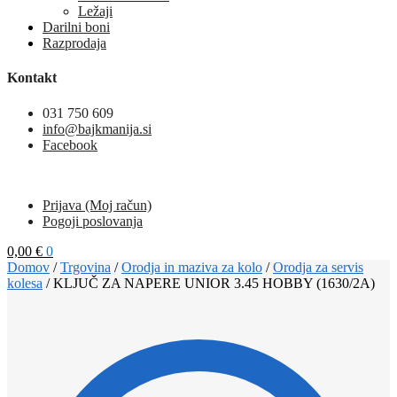
Ležaji
Darilni boni
Razprodaja
Kontakt
031 750 609
info@bajkmanija.si
Facebook
Prijava (Moj račun)
Pogoji poslovanja
0,00
€
0
Domov
/
Trgovina
/
Orodja in maziva za kolo
/
Orodja za servis
kolesa
/
KLJUČ ZA NAPERE UNIOR 3.45 HOBBY (1630/2A)