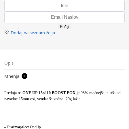
Pošlji
Dodaj na seznam želja
Opis
Mnenja
0
Prednja os
ONE UP 15×110 BOOST FOX
je 98% močnejša in trša od
navadne 15mm osi, vendar še vedno 20g lažja.
– Proizvajalec:
OneUp