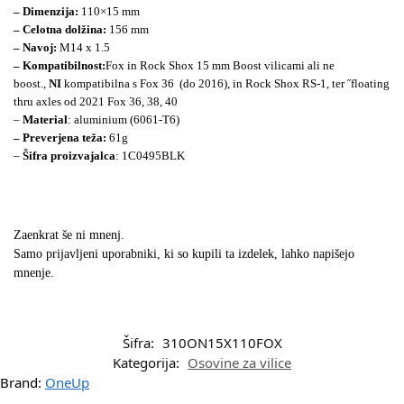
– Dimenzija:
110×15 mm
– Celotna dolžina:
156 mm
– Navoj:
M14 x 1.5
– Kompatibilnost:
Fox in Rock Shox 15 mm Boost vilicami ali ne
boost.,
NI
kompatibilna s Fox 36 (do 2016), in Rock Shox RS-1, ter ˝floating
thru axles od 2021 Fox 36, 38, 40
–
Material
: aluminium (6061-T6)
– Preverjena teža:
61g
–
Šifra proizvajalca
: 1C0495BLK
Zaenkrat še ni mnenj.
Samo prijavljeni uporabniki, ki so kupili ta izdelek, lahko napišejo
mnenje.
Šifra:
310ON15X110FOX
Kategorija:
Osovine za vilice
Brand:
OneUp