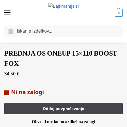
0
Iskanje
Domov
Trgovina
Komponente za kolesa
Vzmetenje za kolo
Osovine za vilice
/
/
/
/
PREDNJA OS ONEUP 15×110 BOOST
FOX
34,50
€
Ni na zalogi
Obvesti me ko bo artikel na zalogi