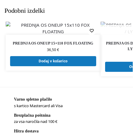
Podobni izdelki
PREDNJA OS ONEUP 15×110 FOX FLOATING
PREDNJA OS D
LY
36,50
€
Dodaj v košarico
O
Varno spletno plačilo
s kartico Mastercard ali Visa
Brezplačna poštnina
za vsa naročila nad 100 €
Hitra dostava