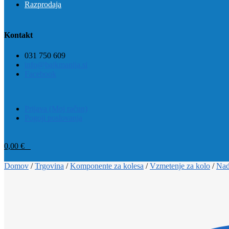
Razprodaja
Kontakt
031 750 609
info@bajkmanija.si
Facebook
Prijava (Moj račun)
Pogoji poslovanja
0,00
€
0
Domov
/
Trgovina
/
Komponente za kolesa
/
Vzmetenje za kolo
/
Nad