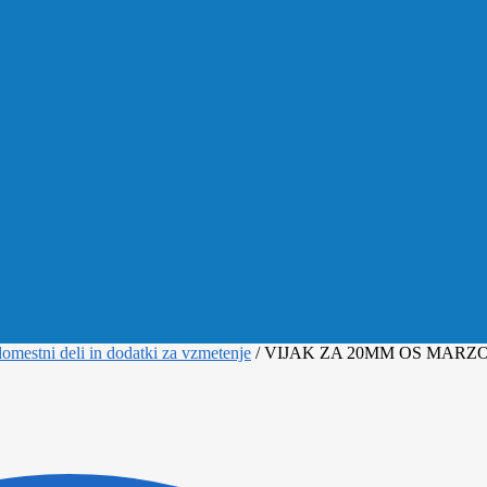
omestni deli in dodatki za vzmetenje
/
VIJAK ZA 20MM OS MARZ