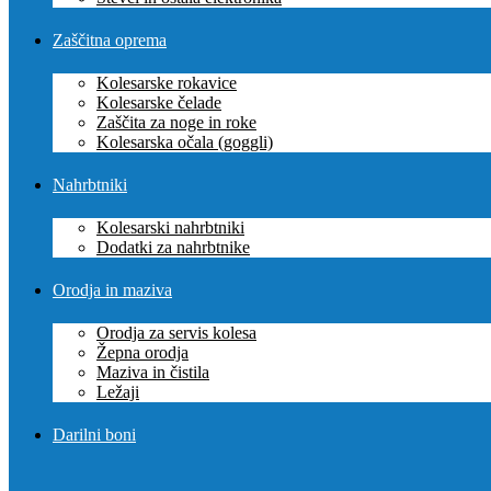
Zaščitna oprema
Kolesarske rokavice
Kolesarske čelade
Zaščita za noge in roke
Kolesarska očala (goggli)
Nahrbtniki
Kolesarski nahrbtniki
Dodatki za nahrbtnike
Orodja in maziva
Orodja za servis kolesa
Žepna orodja
Maziva in čistila
Ležaji
Darilni boni