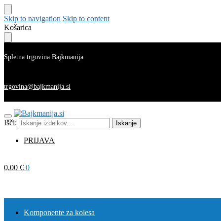
Skip to navigation
Skip to content
Košarica
Spletna trgovina Bajkmanija
trgovina@bajkmanija.si
Išči:
Iskanje
PRIJAVA
0,00
€
0
Komponente za kolesa