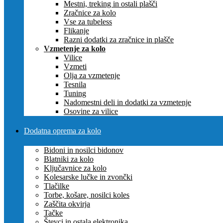
Mestni, treking in ostali plašči
Zračnice za kolo
Vse za tubeless
Flikanje
Razni dodatki za zračnice in plašče
Vzmetenje za kolo
Vilice
Vzmeti
Olja za vzmetenje
Tesnila
Tuning
Nadomestni deli in dodatki za vzmetenje
Osovine za vilice
Dodatna oprema za kolo
Bidoni in nosilci bidonov
Blatniki za kolo
Ključavnice za kolo
Kolesarske lučke in zvončki
Tlačilke
Torbe, košare, nosilci koles
Zaščita okvirja
Tačke
Števci in ostala elektronika