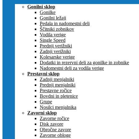
Gonilni sklop
Gonilke
Gonilni ležaji
Pedala in nadomestni deli
Ščitniki zobnikov
Vodila verige
Single Speed
Prednji verižniki
Zadnji verižniki
Kolesarske verige
Dodatki in rezervni deli za gonilke in zobnike
Nadomestni deli za vodila verige
Prestavni sklop
Zadnji menjalniki
Prednji menjalniki
Prestavne ročice
Bovdni in pletenice
Grupe
Nosilci menjalnika
Zavorni sklop
Zavorne ročice
Disk zavore
Obročne zavore
Zavorne obloge