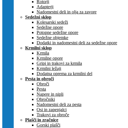
Rotorji
Adapterji
Nadomestni deli in olja za zavore
Sedežni sklop
Kolesarski sedeži
Sedežne opore
Potopne sedežne opore
Sedežne objemke
Dodatki in nadomestni deli za sedežne opore
Krmilni sklop
Krmila
Krmilne opore
Gripi in trakovi za krmila
Krmilni ležaji
Dodatna oprema za krmilni del
Pesta in obroči
Obroči
Pesta
Napere in nipli
Obročniki
Nadomestni deli za pesta
Osi in zapenjalci
Trakovi za obroče
Plašči in zračnice
Gorski plašči