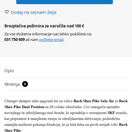
Dodaj na seznam želja
Brezplačna poštnina za naročila nad 100 €
Za vse dodatne informacije nas lahko pokličete na
031 750 609
ali nam
pošljete email
.
Opis
Mnenja
0
Charger damper tube upgrade kit
za vilice
Rock Shox Pike Solo Air
in
Rock
Shox Pike Dual Position
za 26 colske obročnike.
Cev
omogoča uporabo
novejšega in izboljšanega
seal heada
, ki uporablja v notrajnosti
SKF
tesnilo,
kar pripomore k manjšemu trenju in izboljšanemu delovanju, posledično
zmanjša možnost pokanja
bladerja
, ki je bila hiba na prvih serijah vilic
Rock
Shox Pike
.