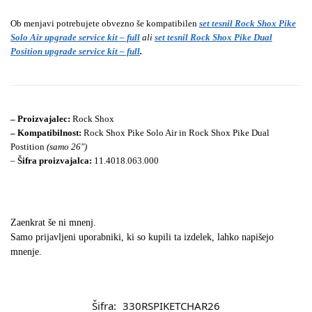
Ob menjavi potrebujete obvezno še kompatibilen
set tesnil Rock Shox Pike
Solo Air upgrade service kit – full
ali
set tesnil Rock Shox Pike Dual
Position upgrade service kit – full
.
– Proizvajalec:
Rock Shox
– Kompatibilnost:
Rock Shox Pike Solo Air in Rock Shox Pike Dual
Postition
(samo 26″)
–
Šifra proizvajalca:
11.4018.063.000
Zaenkrat še ni mnenj.
Samo prijavljeni uporabniki, ki so kupili ta izdelek, lahko napišejo
mnenje.
Šifra:
330RSPIKETCHAR26