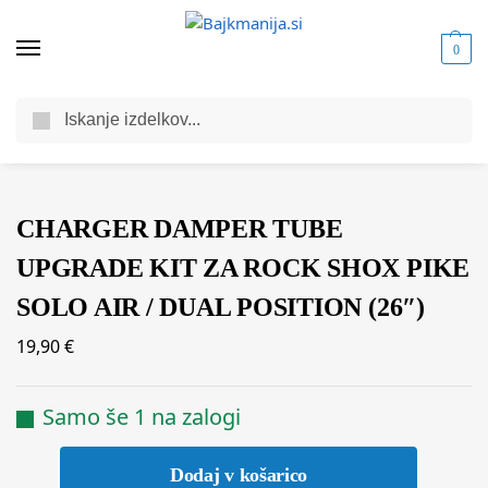
0
Iskanje
Domov
Trgovina
Komponente za kolesa
Vzmetenje za kolo
Nadomestni deli in dodatki za vzmetenje
/
/
/
/
CHARGER DAMPER TUBE
UPGRADE KIT ZA ROCK SHOX PIKE
SOLO AIR / DUAL POSITION (26″)
19,90
€
Samo še 1 na zalogi
Dodaj v košarico