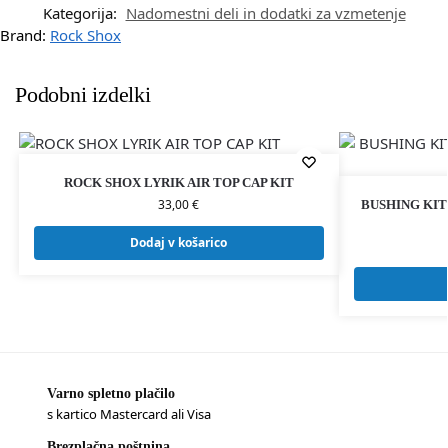
Kategorija:
Nadomestni deli in dodatki za vzmetenje
Brand:
Rock Shox
Podobni izdelki
ROCK SHOX LYRIK AIR TOP CAP KIT
33,00
€
BUSHING KIT
Dodaj v košarico
Varno spletno plačilo
s kartico Mastercard ali Visa
Brezplačna poštnina