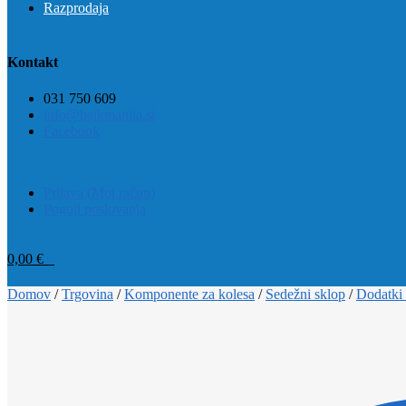
Razprodaja
Kontakt
031 750 609
info@bajkmanija.si
Facebook
Prijava (Moj račun)
Pogoji poslovanja
0,00
€
0
Domov
/
Trgovina
/
Komponente za kolesa
/
Sedežni sklop
/
Dodatki 