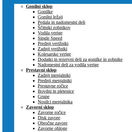
Gonilni sklop
Gonilke
Gonilni ležaji
Pedala in nadomestni deli
Ščitniki zobnikov
Vodila verige
Single Speed
Prednji verižniki
Zadnji verižniki
Kolesarske verige
Dodatki in rezervni deli za gonilke in zobnike
Nadomestni deli za vodila verige
Prestavni sklop
Zadnji menjalniki
Prednji menjalniki
Prestavne ročice
Bovdni in pletenice
Grupe
Nosilci menjalnika
Zavorni sklop
Zavorne ročice
Disk zavore
Obročne zavore
Zavorne obloge