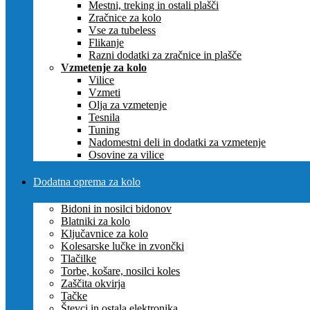
Mestni, treking in ostali plašči
Zračnice za kolo
Vse za tubeless
Flikanje
Razni dodatki za zračnice in plašče
Vzmetenje za kolo
Vilice
Vzmeti
Olja za vzmetenje
Tesnila
Tuning
Nadomestni deli in dodatki za vzmetenje
Osovine za vilice
Dodatna oprema za kolo
Bidoni in nosilci bidonov
Blatniki za kolo
Ključavnice za kolo
Kolesarske lučke in zvončki
Tlačilke
Torbe, košare, nosilci koles
Zaščita okvirja
Tačke
Števci in ostala elektronika