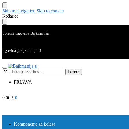
Skip to navigation
Skip to content
Košarica
Spletna trgovina Bajkmanija
trgovina@bajkmanija.si
Išči:
Iskanje
PRIJAVA
0,00
€
0
Komponente za kolesa