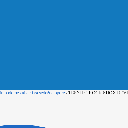
in nadomestni deli za sedežne opore
/
TESNILO ROCK SHOX REVE