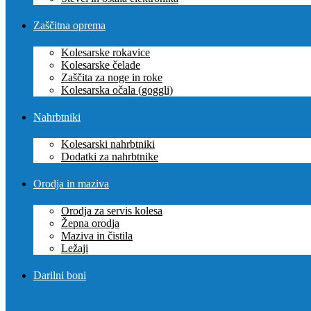
Zaščitna oprema
Kolesarske rokavice
Kolesarske čelade
Zaščita za noge in roke
Kolesarska očala (goggli)
Nahrbtniki
Kolesarski nahrbtniki
Dodatki za nahrbtnike
Orodja in maziva
Orodja za servis kolesa
Žepna orodja
Maziva in čistila
Ležaji
Darilni boni