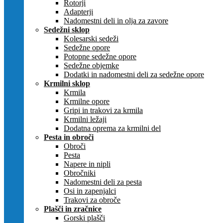
Rotorji
Adapterji
Nadomestni deli in olja za zavore
Sedežni sklop
Kolesarski sedeži
Sedežne opore
Potopne sedežne opore
Sedežne objemke
Dodatki in nadomestni deli za sedežne opore
Krmilni sklop
Krmila
Krmilne opore
Gripi in trakovi za krmila
Krmilni ležaji
Dodatna oprema za krmilni del
Pesta in obroči
Obroči
Pesta
Napere in nipli
Obročniki
Nadomestni deli za pesta
Osi in zapenjalci
Trakovi za obroče
Plašči in zračnice
Gorski plašči