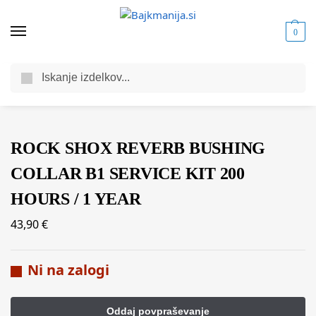
0
Iskanje
Domov
Trgovina
Komponente za kolesa
Sedežni sklop
Dodatki in nadomestni deli za sedežne opore
/
/
/
/
ROCK SHOX REVERB BUSHING
COLLAR B1 SERVICE KIT 200
HOURS / 1 YEAR
43,90
€
Ni na zalogi