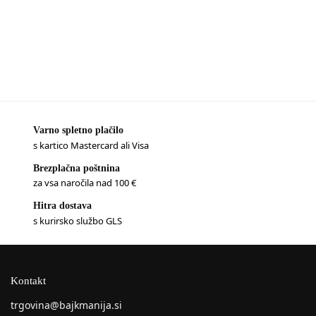
Varno spletno plačilo
s kartico Mastercard ali Visa
Brezplačna poštnina
za vsa naročila nad 100 €
Hitra dostava
s kurirsko službo GLS
Kontakt
trgovina@bajkmanija.si