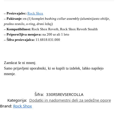
– Proizvajalec:
Rock Shox
– Pakiranje:
en
(1)
komplet
bushing collar assembly (aluminijasto ohišje,
prašno tesnilo, o-ring, drsni ležaj)
– Kompatibilnost:
Rock Shox Reverb, Rock Shox Reverb Stealth
– Priporočljiva menjava:
na 200 ur ali 1 leto
– Šifra proizvajalca:
11.6818.031.000
Zaenkrat še ni mnenj.
Samo prijavljeni uporabniki, ki so kupili ta izdelek, lahko napišejo
mnenje.
Šifra:
330RSREVSERCOLLA
Kategorija:
Dodatki in nadomestni deli za sedežne opore
Brand:
Rock Shox