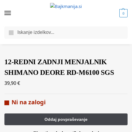
0
Iskanje
Domov
Trgovina
Komponente za kolesa
Prestavni sklop
Zadnji menjalniki
/
/
/
/
12-REDNI ZADNJI MENJALNIK
SHIMANO DEORE RD-M6100 SGS
39,90
€
Ni na zalogi