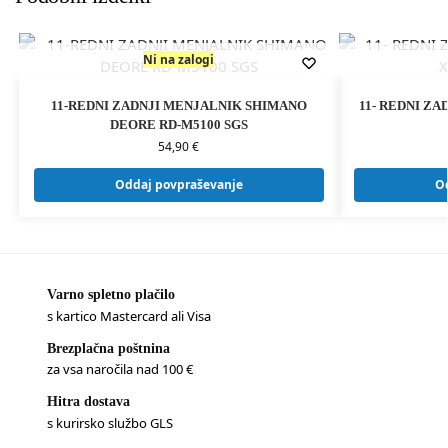
Ni na zalogi
11-REDNI ZADNJI MENJALNIK SHIMANO
11- REDNI Z
DEORE RD-M5100 SGS
54,90
€
Oddaj povpraševanje
O
Varno spletno plačilo
s kartico Mastercard ali Visa
Brezplačna poštnina
za vsa naročila nad 100 €
Hitra dostava
s kurirsko službo GLS