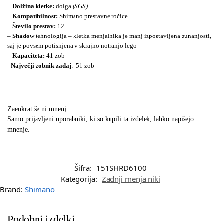
– Dolžina kletke:
dolga
(SGS)
– Kompatibilnost:
Shimano prestavne ročice
– Število prestav:
12
–
Shadow
tehnologija –
kletka menjalnika je manj izpostavljena zunanjosti,
saj je povsem potisnjena v skrajno notranjo lego
–
Kapaciteta:
41 zob
–
Največji zobnik zadaj
:
51 zob
Zaenkrat še ni mnenj.
Samo prijavljeni uporabniki, ki so kupili ta izdelek, lahko napišejo
mnenje.
Šifra:
151SHRD6100
Kategorija:
Zadnji menjalniki
Brand:
Shimano
Podobni izdelki