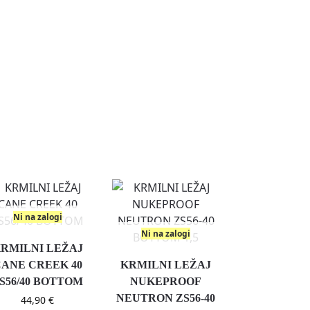
Ni na zalogi
Ni na zalogi
RMILNI LEŽAJ
ANE CREEK 40
KRMILNI LEŽAJ
S56/40 BOTTOM
NUKEPROOF
NEUTRON ZS56-40
44,90
€