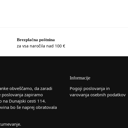
Brezplačna poštnina
za vsa naročila nad 100 €
Informacije
anke obveščamo, da zaradi
Pogoji poslovanja in
e poslovanja zapiramo
varovanja osebnih podatkov
o na Dunajski cesti 114.
ovina bo še naprej obratovala
azumevanje.