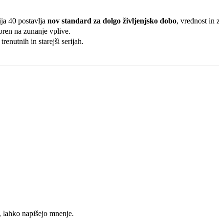
ija 40 postavlja
nov standard za dolgo življenjsko dobo
, vrednost in 
poren na zunanje vplive.
enutnih in starejši serijah.
k, lahko napišejo mnenje.