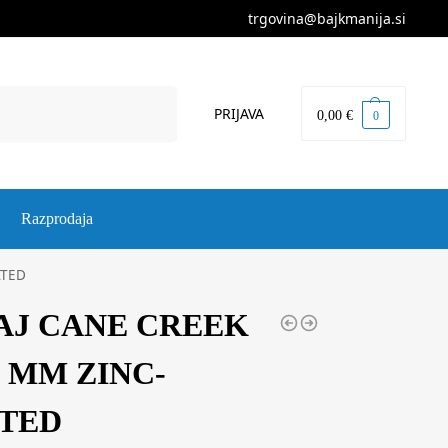
trgovina@bajkmanija.si
Iskanje
PRIJAVA
0,00
€
0
Razprodaja
ATED
AJ CANE CREEK
1 MM ZINC-
TED