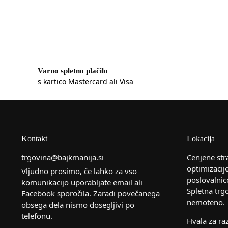
Varno spletno plačilo
s kartico Mastercard ali Visa
Kontakt
Lokacija
trgovina@bajkmanija.si
Cenjene str
optimizacij
Vljudno prosimo, če lahko za vso
poslovalnic
komunikacijo uporabljate email ali
Spletna trg
Facebook sporočila. Zaradi povečanega
nemoteno.
obsega dela nismo dosegljivi po
telefonu.
Hvala za r