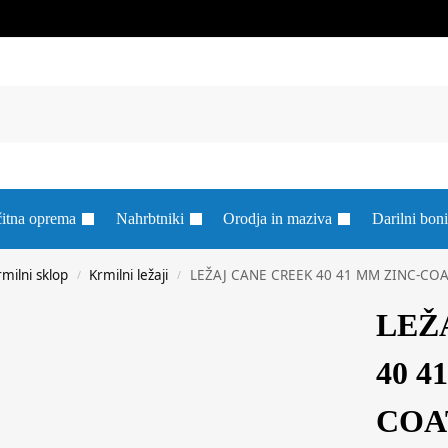
itna oprema
Nahrbtniki
Orodja in maziva
Darilni boni
rmilni sklop
Krmilni ležaji
LEŽAJ CANE CREEK 40 41 MM ZINC-CO
/
/
LEŽ
40 4
COA