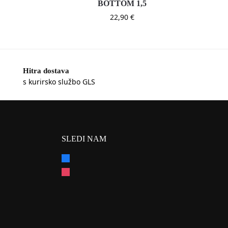
BOTTOM 1,5
22,90
€
Hitra dostava
s kurirsko službo GLS
SLEDI NAM