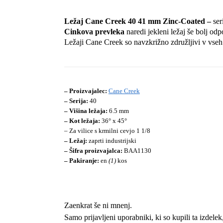
Ležaj Cane Creek 40 41 mm Zinc-Coated –
ser
Cinkova prevleka
naredi jekleni ležaj še bolj od
Ležaji Cane Creek so navzkrižno združljivi v vseh tr
– Proizvajalec:
Cane Creek
– Serija:
40
– Višina ležaja:
6.5 mm
– Kot ležaja:
36° x 45°
– Za vilice s krmilni cevjo 1 1/8
– Ležaj:
zaprti industrijski
– Šifra proizvajalca:
BAA1130
– Pakiranje:
en
(1)
kos
Zaenkrat še ni mnenj.
Samo prijavljeni uporabniki, ki so kupili ta izdele