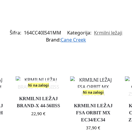
Šifra:
164CC40IS41MM
Kategorija:
Krmilni ležaji
Brand:
Cane Creek
Ni na zalogi
Ni na zalogi
KRMILNI LEŽAJ
AJ
BRAND-X 44-56IISS
KRMILNI LEŽAJ
K
H
FSA ORBIT MX
C
22,90
€
EC34/EC34
Z
37,90
€