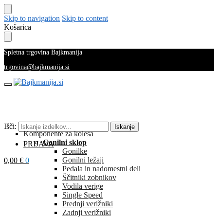
Skip to navigation
Skip to content
Košarica
Spletna trgovina Bajkmanija
trgovina@bajkmanija.si
Išči:
Iskanje
Komponente za kolesa
Gonilni sklop
PRIJAVA
Gonilke
Gonilni ležaji
0,00
€
0
Pedala in nadomestni deli
Ščitniki zobnikov
Vodila verige
Single Speed
Prednji verižniki
Zadnji verižniki