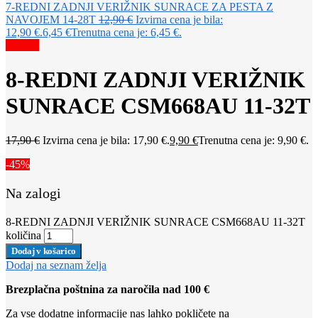
7-REDNI ZADNJI VERIŽNIK SUNRACE ZA PESTA Z
NAVOJEM 14-28T
12,90
€
Izvirna cena je bila:
12,90 €.
6,45
€
Trenutna cena je: 6,45 €.
Akcija!
8-REDNI ZADNJI VERIŽNIK
SUNRACE CSM668AU 11-32T
17,90
€
Izvirna cena je bila: 17,90 €.
9,90
€
Trenutna cena je: 9,90 €.
-45%
Na zalogi
8-REDNI ZADNJI VERIŽNIK SUNRACE CSM668AU 11-32T
količina
Dodaj v košarico
Dodaj na seznam želja
Brezplačna poštnina za naročila nad 100 €
Za vse dodatne informacije nas lahko pokličete na