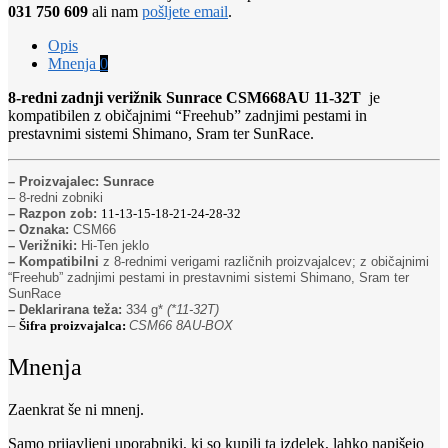
031 750 609
ali nam
pošljete email
.
Opis
Mnenja
0
8-redni zadnji verižnik Sunrace CSM668AU 11-32T
je
kompatibilen z običajnimi “Freehub” zadnjimi pestami in
prestavnimi sistemi Shimano, Sram ter SunRace.
– Proizvajalec: Sunrace
– 8-redni zobniki
– Razpon zob:
11-13-15-18-21-24-28-32
– Oznaka:
CSM66
– Verižniki:
Hi-Ten jeklo
– Kompatibilni
z 8-rednimi verigami različnih proizvajalcev; z običajnimi
“Freehub” zadnjimi pestami in prestavnimi sistemi Shimano, Sram ter
SunRace
– Deklarirana teža:
334 g*
(*11-32T)
–
Šifra proizvajalca:
CSM66 8AU-BOX
Mnenja
Zaenkrat še ni mnenj.
Samo prijavljeni uporabniki, ki so kupili ta izdelek, lahko napišejo