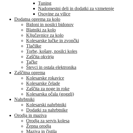
Tuning
Nadomestni deli in dodatki za vzmetenje
Osovine za vilice
Dodatna oprema za kolo
Bidoni in nosilci bidonov
Blatniki za kolo
Ključavnice za kolo
Kolesarske lučke in zvončki
Tlačilke
Torbe, košare, nosilci koles
Zaščita okvirja
Tačke
Števci in ostala elektronika
Zaščitna oprema
Kolesarske rokavice
Kolesarske čelade
Zaščita za noge in roke
Kolesarska očala (goggli)
Nahrbtniki
Kolesarski nahrbtniki
Dodatki za nahrbtnike
Orodja in maziva
Orodja za servis kolesa
Žepna orodja
Maziva in čistila