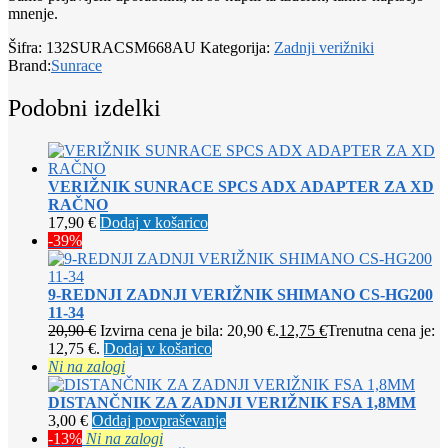
mnenje.
Šifra:
132SURACSM668AU
Kategorija:
Zadnji verižniki
Brand:
Sunrace
Podobni izdelki
VERIŽNIK SUNRACE SPCS ADX ADAPTER ZA XD
RAČNO
17,90
€
Dodaj v košarico
-39%
9-REDNJI ZADNJI VERIŽNIK SHIMANO CS-HG200
11-34
20,90
€
Izvirna cena je bila: 20,90 €.
12,75
€
Trenutna cena je:
12,75 €.
Dodaj v košarico
Ni na zalogi
DISTANČNIK ZA ZADNJI VERIŽNIK FSA 1,8MM
3,00
€
Oddaj povpraševanje
-13%
Ni na zalogi