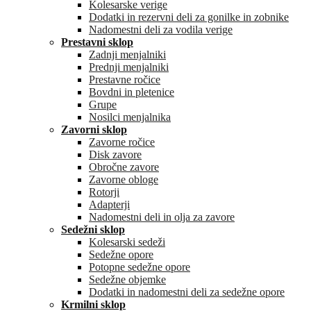
Kolesarske verige
Dodatki in rezervni deli za gonilke in zobnike
Nadomestni deli za vodila verige
Prestavni sklop
Zadnji menjalniki
Prednji menjalniki
Prestavne ročice
Bovdni in pletenice
Grupe
Nosilci menjalnika
Zavorni sklop
Zavorne ročice
Disk zavore
Obročne zavore
Zavorne obloge
Rotorji
Adapterji
Nadomestni deli in olja za zavore
Sedežni sklop
Kolesarski sedeži
Sedežne opore
Potopne sedežne opore
Sedežne objemke
Dodatki in nadomestni deli za sedežne opore
Krmilni sklop