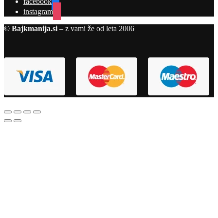
facebook
instagram
© Bajkmanija.si
– z vami že od leta 2006