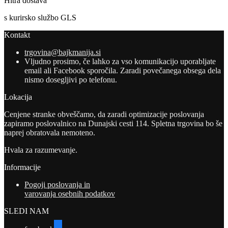
Hitra dostava
s kurirsko službo GLS
Kontakt
trgovina@bajkmanija.si
Vljudno prosimo, če lahko za vso komunikacijo uporabljate
email ali Facebook sporočila. Zaradi povečanega obsega dela
nismo dosegljivi po telefonu.
Lokacija
Cenjene stranke obveščamo, da zaradi optimizacije poslovanja
zapiramo poslovalnico na Dunajski cesti 114. Spletna trgovina bo še
naprej obratovala nemoteno.
Hvala za razumevanje.
Informacije
Pogoji poslovanja in
varovanja osebnih podatkov
SLEDI NAM