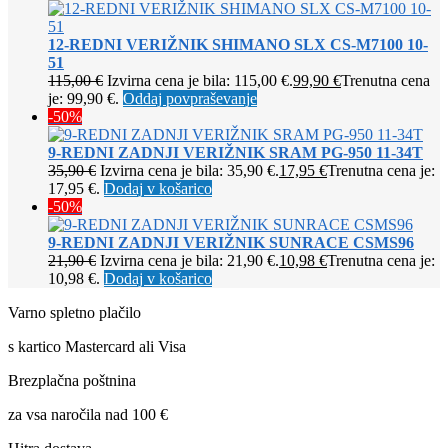
12-REDNI VERIŽNIK SHIMANO SLX CS-M7100 10-
51
115,00
€
Izvirna cena je bila: 115,00 €.
99,90
€
Trenutna cena
je: 99,90 €.
Oddaj povpraševanje
-50%
9-REDNI ZADNJI VERIŽNIK SRAM PG-950 11-34T
35,90
€
Izvirna cena je bila: 35,90 €.
17,95
€
Trenutna cena je:
17,95 €.
Dodaj v košarico
-50%
9-REDNI ZADNJI VERIŽNIK SUNRACE CSMS96
21,90
€
Izvirna cena je bila: 21,90 €.
10,98
€
Trenutna cena je:
10,98 €.
Dodaj v košarico
Varno spletno plačilo
s kartico Mastercard ali Visa
Brezplačna poštnina
za vsa naročila nad 100 €