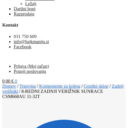
Ležaji
Darilni boni
Razprodaja
Kontakt
031 750 609
info@bajkmanija.si
Facebook
Prijava (Moj račun)
Pogoji poslovanja
0,00
€
0
Domov
/
Trgovina
/
Komponente za kolesa
/
Gonilni sklop
/
Zadnji
verižniki
/
8-REDNI ZADNJI VERIŽNIK SUNRACE
CSM668AU 11-32T