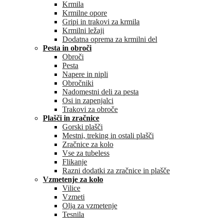
Krmila
Krmilne opore
Gripi in trakovi za krmila
Krmilni ležaji
Dodatna oprema za krmilni del
Pesta in obroči
Obroči
Pesta
Napere in nipli
Obročniki
Nadomestni deli za pesta
Osi in zapenjalci
Trakovi za obroče
Plašči in zračnice
Gorski plašči
Mestni, treking in ostali plašči
Zračnice za kolo
Vse za tubeless
Flikanje
Razni dodatki za zračnice in plašče
Vzmetenje za kolo
Vilice
Vzmeti
Olja za vzmetenje
Tesnila