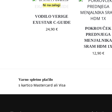
Ni na zalogi
VODILO VERIGE
EXUSTAR C-GUIDE
POKROVČEK
24,90
€
PREDNJEGA
MENJALNIK
SRAM HDM 1
12,90
€
Varno spletno plačilo
s kartico Mastercard ali Visa