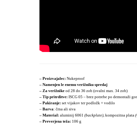
– Proizvajalec:
Nukeproof
– Namenjen le enemu verižniku spredaj
– Za verižnike
od 28
do 36 zob (ovalni max. 34 zob)
– Tip pritrditve:
ISCG 05 – brez potrebe po demontaži go
– Pakiranje:
set vijakov ter podložk + vodilo
–
Barva
: črna ali siva
– Material:
aluminij
6061
(backplate)
, kompozitna plata
(
– Preverjena teža:
106 g