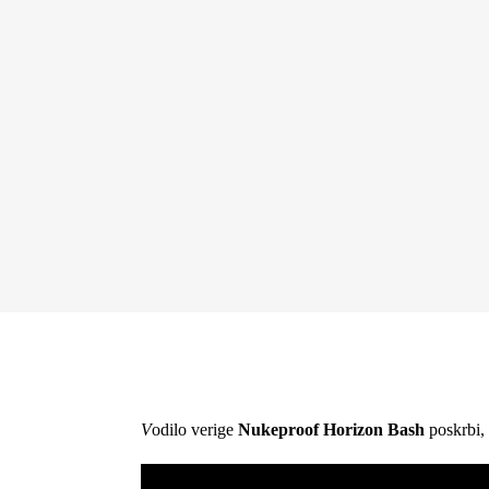
V
odilo verige
Nukeproof Horizon Bash
poskrbi, 