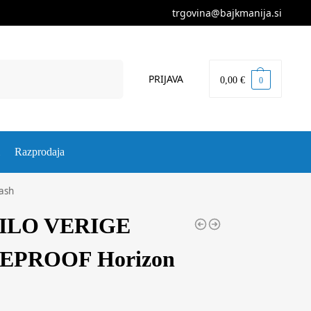
trgovina@bajkmanija.si
Iskanje
PRIJAVA
0,00
€
0
Razprodaja
ash
ILO VERIGE
EPROOF Horizon