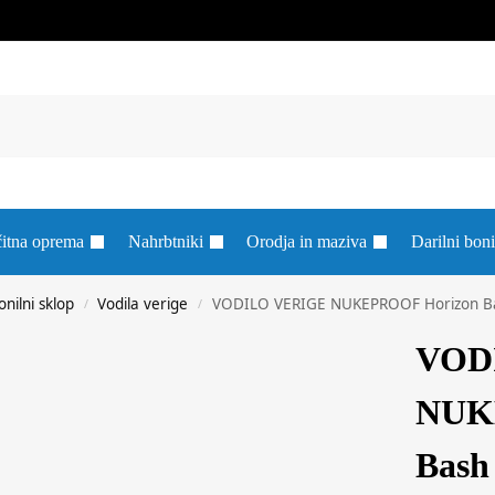
itna oprema
Nahrbtniki
Orodja in maziva
Darilni boni
onilni sklop
Vodila verige
VODILO VERIGE NUKEPROOF Horizon B
/
/
VOD
NUK
Bash