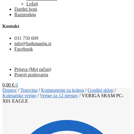
Ležaji
Darilni boni
Razprodaja
Kontakt
031 750 609
info@bajkmanija.si
Facebook
Prijava (Moj račun)
Pogoji poslovanja
0,00
€
0
Domov
/
Trgovina
/
Komponente za kolesa
/
Gonilni sklop
/
Kolesarske verige
/
Verige za 12 prestav
/
VERIGA SRAM PC-
X01 EAGLE