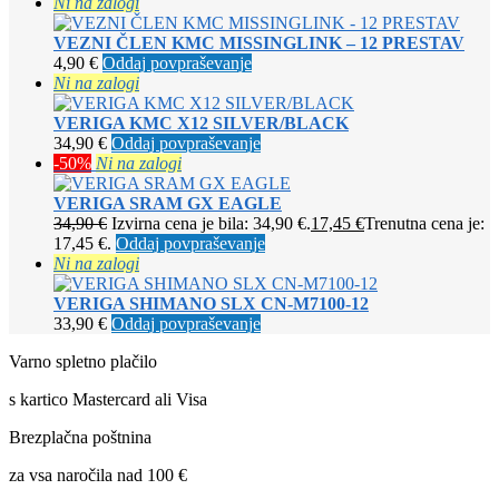
Ni na zalogi
VEZNI ČLEN KMC MISSINGLINK – 12 PRESTAV
4,90
€
Oddaj povpraševanje
Ni na zalogi
VERIGA KMC X12 SILVER/BLACK
34,90
€
Oddaj povpraševanje
-50%
Ni na zalogi
VERIGA SRAM GX EAGLE
34,90
€
Izvirna cena je bila: 34,90 €.
17,45
€
Trenutna cena je:
17,45 €.
Oddaj povpraševanje
Ni na zalogi
VERIGA SHIMANO SLX CN-M7100-12
33,90
€
Oddaj povpraševanje
Varno spletno plačilo
s kartico Mastercard ali Visa
Brezplačna poštnina
za vsa naročila nad 100 €