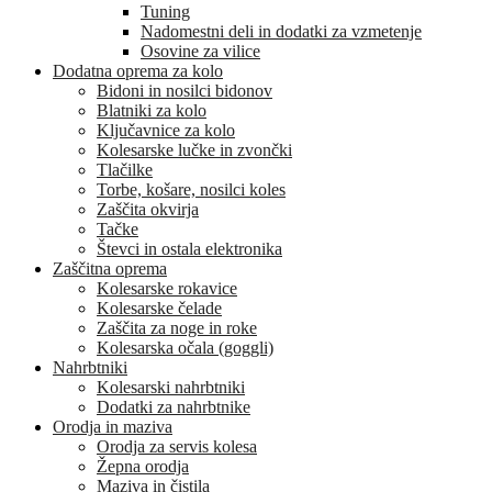
Tuning
Nadomestni deli in dodatki za vzmetenje
Osovine za vilice
Dodatna oprema za kolo
Bidoni in nosilci bidonov
Blatniki za kolo
Ključavnice za kolo
Kolesarske lučke in zvončki
Tlačilke
Torbe, košare, nosilci koles
Zaščita okvirja
Tačke
Števci in ostala elektronika
Zaščitna oprema
Kolesarske rokavice
Kolesarske čelade
Zaščita za noge in roke
Kolesarska očala (goggli)
Nahrbtniki
Kolesarski nahrbtniki
Dodatki za nahrbtnike
Orodja in maziva
Orodja za servis kolesa
Žepna orodja
Maziva in čistila