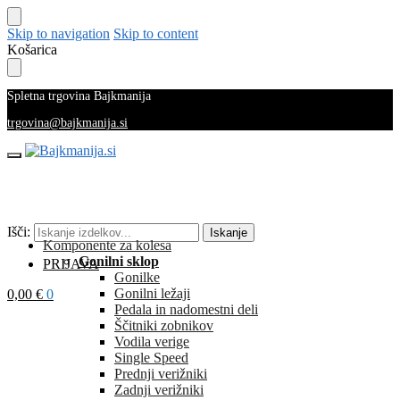
Skip to navigation
Skip to content
Košarica
Spletna trgovina Bajkmanija
trgovina@bajkmanija.si
Išči:
Iskanje
Komponente za kolesa
Gonilni sklop
PRIJAVA
Gonilke
Gonilni ležaji
0,00
€
0
Pedala in nadomestni deli
Ščitniki zobnikov
Vodila verige
Single Speed
Prednji verižniki
Zadnji verižniki