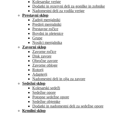
Kolesarske verige
Dodatki in rezervni deli za gonilke in zobnike
Nadomestni deli za vodila verige
Prestavni sklop
Zadnji menjalniki
Prednji menjalniki
Prestavne ročice
Bovdni in pletenice
Grupe
Nosilci menjalnika
Zavorni sklop
Zavorne ročice
Disk zavore
Obročne zavore
Zavorne obloge
Rotorji
Adapterji
Nadomestni deli in olja za zavore
Sedežni sklop
Kolesarski sedeži
Sedežne opore
Potopne sedežne opore
Sedežne objemke
Dodatki in nadomestni deli za sedežne opore
Krmilni sklop