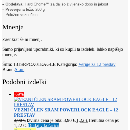
– Obdelava:
Hard Chome™ za daljšo življensko dobo in jakost
– Preverjena teža:
260 g
– Priložen vezni člen
Mnenja
Zaenkrat še ni mnenj.
Samo prijavljeni uporabniki, ki so kupili ta izdelek, lahko napišejo
mnenje.
Šifra:
131SRPCX01EAGLE
Kategorija:
Verige za 12 prestav
Brand:
Sram
Podobni izdelki
-69%
VEZNI ČLEN SRAM POWERLOCK EAGLE – 12
PRESTAV
3,90
€
Izvirna cena je bila: 3,90 €.
1,22
€
Trenutna cena je:
1,22 €.
Dodaj v košarico