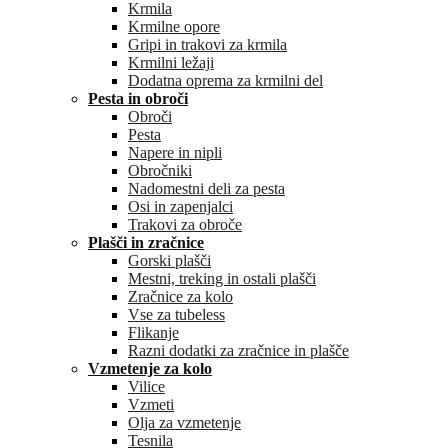
Krmila
Krmilne opore
Gripi in trakovi za krmila
Krmilni ležaji
Dodatna oprema za krmilni del
Pesta in obroči
Obroči
Pesta
Napere in nipli
Obročniki
Nadomestni deli za pesta
Osi in zapenjalci
Trakovi za obroče
Plašči in zračnice
Gorski plašči
Mestni, treking in ostali plašči
Zračnice za kolo
Vse za tubeless
Flikanje
Razni dodatki za zračnice in plašče
Vzmetenje za kolo
Vilice
Vzmeti
Olja za vzmetenje
Tesnila