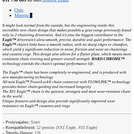
Opis
Mnenja
0
It might look normal from the outside, but the engineering inside this
incredible new chain design that makes possible a gear range previously found
only in 2-chainring drivetrains. And it’s also the biggest contributor to the
Eagle™
drivetrain’s ultra-smooth, precise, durable and quiet performance. The
Eagle™
chain’s links have a smooth radius, with no sharp edges or chamfers,
which yield a significant reduction in noise, friction and wear on chainrings
and cassette cogs. This design also allows for a flatter plate, which means more
consistent chain riveting and greater overall strength.
HARD CHROME™
technology extends the chain’s optimal performance life.
The Eagle™ chain has been completely re-engineered, and is produced with
new manufacturing technology
All-new Eagle™ PowerLock® chain connector with FLOWLINK™ technology
provides better chain-guiding and increased longevity
The X01 Eagle™ chain is the quietest, strongest and most wear-resistant chain
in the world
Unique features and design also provide significantly improved wear
resistance on Eagle™ cassettes and rings
– Proizvajalec:
Sram
– Kompatibilnost:
12 prestav
(XX1 Eagle, X01 Eagle)
– Število členov:
126