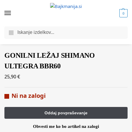
0
Iskanje
Domov
Trgovina
Komponente za kolesa
Gonilni sklop
Gonilni ležaji
/
/
/
/
GONILNI LEŽAJ SHIMANO
ULTEGRA BBR60
25,90
€
Ni na zalogi
Obvesti me ko bo artikel na zalogi