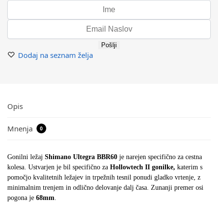
Pošlji
Dodaj na seznam želja
Opis
Mnenja
0
Gonilni ležaj
Shimano Ultegra BBR60
je narejen specifično za cestna
kolesa. Ustvarjen je bil specifično za
Hollowtech II gonilke,
katerim s
pomočjo kvalitetnih ležajev in trpežnih tesnil ponudi gladko vrtenje, z
minimalnim trenjem in odlično delovanje dalj časa. Zunanji premer osi
pogona je
68mm
.