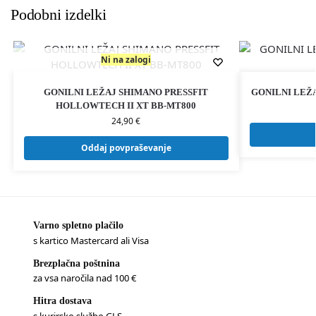
Podobni izdelki
Ni na zalogi
GONILNI LEŽAJ SHIMANO PRESSFIT
GONILNI LEŽ
HOLLOWTECH II XT BB-MT800
24,90
€
Oddaj povpraševanje
Varno spletno plačilo
s kartico Mastercard ali Visa
Brezplačna poštnina
za vsa naročila nad 100 €
Hitra dostava
s kurirsko službo GLS