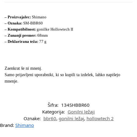
– Proizvajalec:
Shimano
– Oznaka:
SM-BBR60
– Kompatibilnost:
gonilke Hollowtech II
– Zunanji premer:
68mm
– Deklarirana teža:
77 g
Zaenkrat še ni mnenj.
Samo prijavljeni uporabniki, ki so kupili ta izdelek, lahko napišejo
mnenje.
Šifra:
134SHBBR60
Kategorija:
Gonilni ležaji
Oznake:
bbr60
,
gonilni ležaj
,
hollowtech 2
Brand:
Shimano