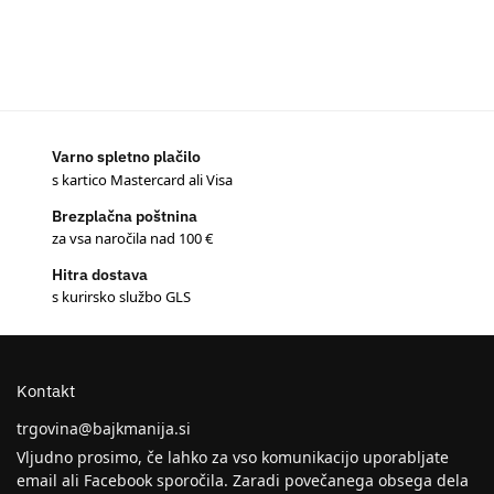
Varno spletno plačilo
s kartico Mastercard ali Visa
Brezplačna poštnina
za vsa naročila nad 100 €
Hitra dostava
s kurirsko službo GLS
Kontakt
trgovina@bajkmanija.si
Vljudno prosimo, če lahko za vso komunikacijo uporabljate
email ali Facebook sporočila. Zaradi povečanega obsega dela