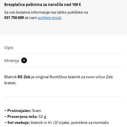
Brezplačna poštnina za naročila nad 100 €
Za vse dodatne informacije nas lahko pokličete na
031 750 609
ali nam
pošljete email
.
Opis
Mnenja
0
Blatnik
RS Zeb
je original RockShox blatnik za novo vilico Zeb
kratek.
– Proizvajalec:
Sram
– Preverjena teža:
52 g
–
Set vsebuje:
blatnik in tri
(3)
vijake, potrebne za montažo