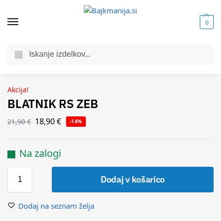
0
Iskanje
Domov
Trgovina
Dodatna oprema za kolo
Blatniki za kolo
BLATNIK RS ZEB
/
/
/
/
Akcija!
BLATNIK RS ZEB
18,90
€
21,90
€
-14%
Na zalogi
Dodaj v košarico
Dodaj na seznam želja