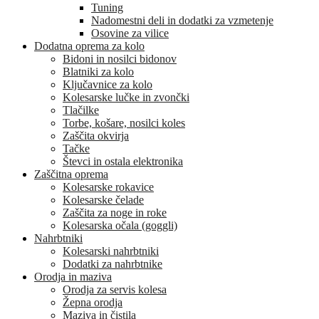
Tuning
Nadomestni deli in dodatki za vzmetenje
Osovine za vilice
Dodatna oprema za kolo
Bidoni in nosilci bidonov
Blatniki za kolo
Ključavnice za kolo
Kolesarske lučke in zvončki
Tlačilke
Torbe, košare, nosilci koles
Zaščita okvirja
Tačke
Števci in ostala elektronika
Zaščitna oprema
Kolesarske rokavice
Kolesarske čelade
Zaščita za noge in roke
Kolesarska očala (goggli)
Nahrbtniki
Kolesarski nahrbtniki
Dodatki za nahrbtnike
Orodja in maziva
Orodja za servis kolesa
Žepna orodja
Maziva in čistila