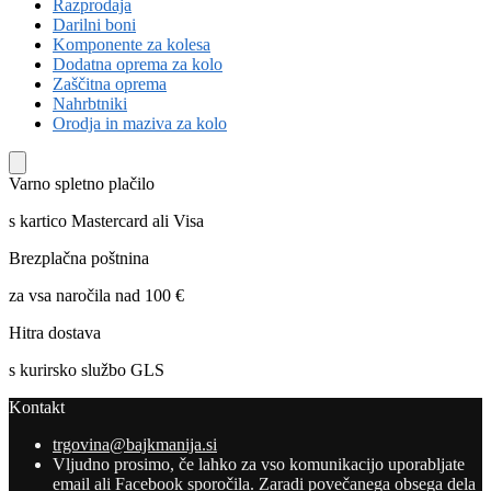
Razprodaja
Darilni boni
Komponente za kolesa
Dodatna oprema za kolo
Zaščitna oprema
Nahrbtniki
Orodja in maziva za kolo
Varno spletno plačilo
s kartico Mastercard ali Visa
Brezplačna poštnina
za vsa naročila nad 100 €
Hitra dostava
s kurirsko službo GLS
Kontakt
trgovina@bajkmanija.si
Vljudno prosimo, če lahko za vso komunikacijo uporabljate
email ali Facebook sporočila. Zaradi povečanega obsega dela