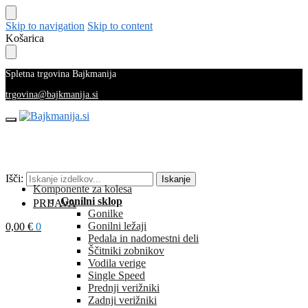
Skip to navigation
Skip to content
Košarica
Spletna trgovina Bajkmanija
trgovina@bajkmanija.si
Išči:
Iskanje
Komponente za kolesa
Gonilni sklop
PRIJAVA
Gonilke
Gonilni ležaji
0,00
€
0
Pedala in nadomestni deli
Ščitniki zobnikov
Vodila verige
Single Speed
Prednji verižniki
Zadnji verižniki