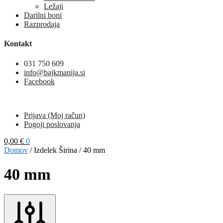
Ležaji
Darilni boni
Razprodaja
Kontakt
031 750 609
info@bajkmanija.si
Facebook
Prijava (Moj račun)
Pogoji poslovanja
0,00
€
0
Domov
/
Izdelek Širina
/
40 mm
40 mm