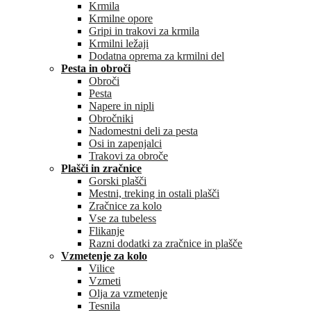
Krmila
Krmilne opore
Gripi in trakovi za krmila
Krmilni ležaji
Dodatna oprema za krmilni del
Pesta in obroči
Obroči
Pesta
Napere in nipli
Obročniki
Nadomestni deli za pesta
Osi in zapenjalci
Trakovi za obroče
Plašči in zračnice
Gorski plašči
Mestni, treking in ostali plašči
Zračnice za kolo
Vse za tubeless
Flikanje
Razni dodatki za zračnice in plašče
Vzmetenje za kolo
Vilice
Vzmeti
Olja za vzmetenje
Tesnila