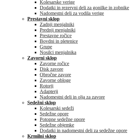
Kolesarske verige
Dodatki in rezervni deli za gonilke in zobnike
Nadomestni deli za vodila verige
Prestavni sklop
Zadnji menjalniki
Prednji menjalniki
Prestavne ročice
Bovdni in pletenice
Grupe
Nosilci menjalnika
Zavorni sklop
Zavorne ročice
Disk zavore
Obročne zavore
Zavorne obloge
Rotorji
Adapterji
Nadomestni deli in olja za zavore
Sedežni sklop
Kolesarski sedeži
Sedežne opore
Potopne sedežne opore
Sedežne objemke
Dodatki in nadomestni deli za sedežne opore
Krmilni sklop