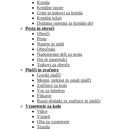
Krmila
Krmilne opore
Gripi in trakovi za krmila
Krmilni ležaji
Dodatna oprema za krmilni del
Pesta in obroči
Obroči
Pesta
Napere in nipli
Obročniki
Nadomestni deli za pesta
Osi in zapenjalci
Trakovi za obroče
Plašči in zračnice
Gorski plašči
Mestni, treking in ostali plašči
Zračnice za kolo
Vse za tubeless
Flikanje
Razni dodatki za zračnice in plašče
Vzmetenje za kolo
Vilice
Vzmeti
Olja za vzmetenje
Tesnila