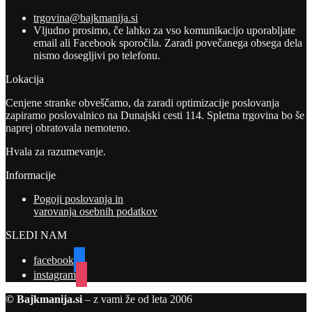
trgovina@bajkmanija.si
Vljudno prosimo, če lahko za vso komunikacijo uporabljate
email ali Facebook sporočila. Zaradi povečanega obsega dela
nismo dosegljivi po telefonu.
Lokacija
Cenjene stranke obveščamo, da zaradi optimizacije poslovanja
zapiramo poslovalnico na Dunajski cesti 114. Spletna trgovina bo še
naprej obratovala nemoteno.
Hvala za razumevanje.
Informacije
Pogoji poslovanja in
varovanja osebnih podatkov
SLEDI NAM
facebook
instagram
© Bajkmanija.si
– z vami že od leta 2006