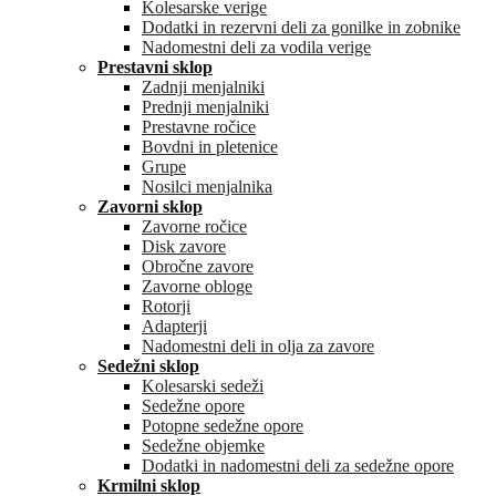
Kolesarske verige
Dodatki in rezervni deli za gonilke in zobnike
Nadomestni deli za vodila verige
Prestavni sklop
Zadnji menjalniki
Prednji menjalniki
Prestavne ročice
Bovdni in pletenice
Grupe
Nosilci menjalnika
Zavorni sklop
Zavorne ročice
Disk zavore
Obročne zavore
Zavorne obloge
Rotorji
Adapterji
Nadomestni deli in olja za zavore
Sedežni sklop
Kolesarski sedeži
Sedežne opore
Potopne sedežne opore
Sedežne objemke
Dodatki in nadomestni deli za sedežne opore
Krmilni sklop