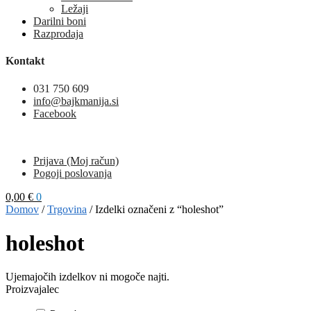
Ležaji
Darilni boni
Razprodaja
Kontakt
031 750 609
info@bajkmanija.si
Facebook
Prijava (Moj račun)
Pogoji poslovanja
0,00
€
0
Domov
/
Trgovina
/
Izdelki označeni z “holeshot”
holeshot
Ujemajočih izdelkov ni mogoče najti.
Proizvajalec