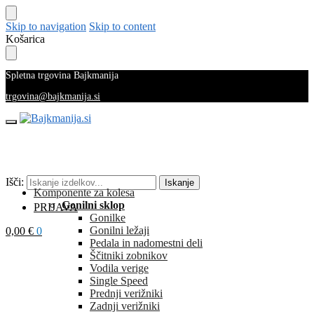
Skip to navigation
Skip to content
Košarica
Spletna trgovina Bajkmanija
trgovina@bajkmanija.si
Išči:
Iskanje
Komponente za kolesa
Gonilni sklop
PRIJAVA
Gonilke
Gonilni ležaji
0,00
€
0
Pedala in nadomestni deli
Ščitniki zobnikov
Vodila verige
Single Speed
Prednji verižniki
Zadnji verižniki