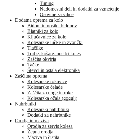
Tuning
Nadomestni deli in dodatki za vzmetenje
Osovine za vilice
Dodatna oprema za kolo
Bidoni in nosilci bidonov
Blatniki za kolo
Ključavnice za kolo
Kolesarske lučke in zvončki
Tlačilke
Torbe, košare, nosilci koles
Zaščita okvirja
Tačke
Števci in ostala elektronika
Zaščitna oprema
Kolesarske rokavice
Kolesarske čelade
Zaščita za noge in roke
Kolesarska očala (goggli)
Nahrbtniki
Kolesarski nahrbtniki
Dodatki za nahrbtnike
Orodja in maziva
Orodja za servis kolesa
Žepna orodja
Maziva in čistila