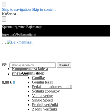
Skip to navigation
Skip to content
Košarica
Spletna trgovina Bajkmanija
trgovina@bajkmanija.si
Išči:
Iskanje
Komponente za kolesa
Gonilni sklop
PRIJAVA
Gonilke
Gonilni ležaji
0,00
€
0
Pedala in nadomestni deli
Ščitniki zobnikov
Vodila verige
Single Speed
Prednji verižniki
Zadnji verižniki