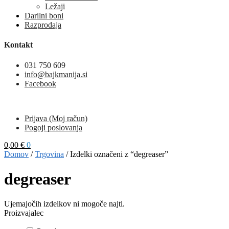
Ležaji
Darilni boni
Razprodaja
Kontakt
031 750 609
info@bajkmanija.si
Facebook
Prijava (Moj račun)
Pogoji poslovanja
0,00
€
0
Domov
/
Trgovina
/
Izdelki označeni z “degreaser”
degreaser
Ujemajočih izdelkov ni mogoče najti.
Proizvajalec