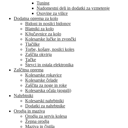
Tuning
Nadomestni deli in dodatki za vzmetenje
Osovine za vilice
Dodatna oprema za kolo
Bidoni in nosilci bidonov
Blatniki za kolo
Ključavnice za kolo
Kolesarske lučke in zvončki
Tlačilke
Torbe, košare, nosilci koles
Zaščita okvirja
Tačke
Števci in ostala elektronika
Zaščitna oprema
Kolesarske rokavice
Kolesarske čelade
Zaščita za noge in roke
Kolesarska očala (goggli)
Nahrbtniki
Kolesarski nahrbtniki
Dodatki za nahrbtnike
Orodja in maziva
Orodja za servis kolesa
Žepna orodja
Maziva in čistila