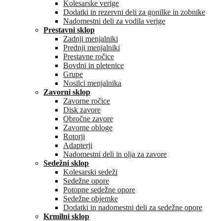
Kolesarske verige
Dodatki in rezervni deli za gonilke in zobnike
Nadomestni deli za vodila verige
Prestavni sklop
Zadnji menjalniki
Prednji menjalniki
Prestavne ročice
Bovdni in pletenice
Grupe
Nosilci menjalnika
Zavorni sklop
Zavorne ročice
Disk zavore
Obročne zavore
Zavorne obloge
Rotorji
Adapterji
Nadomestni deli in olja za zavore
Sedežni sklop
Kolesarski sedeži
Sedežne opore
Potopne sedežne opore
Sedežne objemke
Dodatki in nadomestni deli za sedežne opore
Krmilni sklop