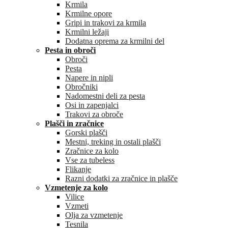
Krmila
Krmilne opore
Gripi in trakovi za krmila
Krmilni ležaji
Dodatna oprema za krmilni del
Pesta in obroči
Obroči
Pesta
Napere in nipli
Obročniki
Nadomestni deli za pesta
Osi in zapenjalci
Trakovi za obroče
Plašči in zračnice
Gorski plašči
Mestni, treking in ostali plašči
Zračnice za kolo
Vse za tubeless
Flikanje
Razni dodatki za zračnice in plašče
Vzmetenje za kolo
Vilice
Vzmeti
Olja za vzmetenje
Tesnila