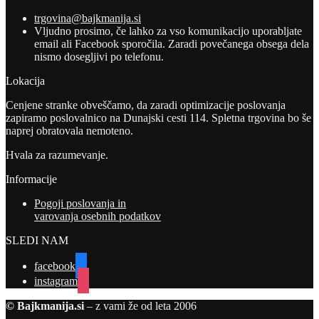
trgovina@bajkmanija.si
Vljudno prosimo, če lahko za vso komunikacijo uporabljate
email ali Facebook sporočila. Zaradi povečanega obsega dela
nismo dosegljivi po telefonu.
Lokacija
Cenjene stranke obveščamo, da zaradi optimizacije poslovanja
zapiramo poslovalnico na Dunajski cesti 114. Spletna trgovina bo še
naprej obratovala nemoteno.
Hvala za razumevanje.
Informacije
Pogoji poslovanja in
varovanja osebnih podatkov
SLEDI NAM
facebook
instagram
© Bajkmanija.si
– z vami že od leta 2006