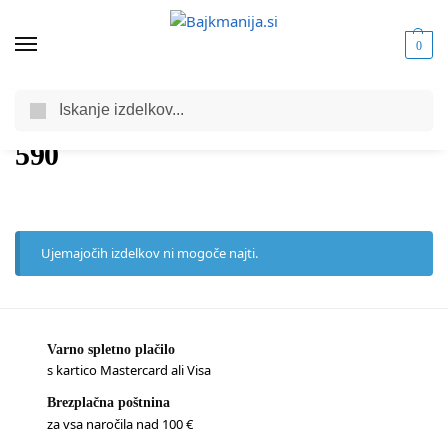
0
Iskanje
Domov
Trgovina
Izdelki označeni z “590”
/
/
590
Ujemajočih izdelkov ni mogoče najti.
Varno spletno plačilo
s kartico Mastercard ali Visa
Brezplačna poštnina
za vsa naročila nad 100 €