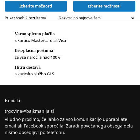
Izberite možnosti
Izberite možnosti
Prikaz vseh 2 rezultatov
Varno spletno plačilo
s kartico Mastercard ali Visa
Brezplačna poštnina
za vsa naročila nad 100 €
Hitra dostava
s kurirsko službo GLS
Kontakt
trgovina@bajkmanija.si
Vljudno prosimo, če lahko za vso komunikacijo uporabljate
email ali Facebook sporočila. Zaradi povečanega obsega dela
nismo dosegljivi po telefonu.