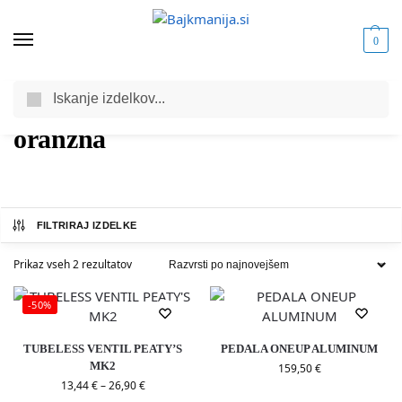
0
Iskanje
Domov
Izdelek Barva
oranzna
/
/
oranzna
FILTRIRAJ IZDELKE
Prikaz vseh 2 rezultatov
-50%
TUBELESS VENTIL PEATY’S
PEDALA ONEUP ALUMINUM
MK2
159,50
€
13,44
€
–
26,90
€