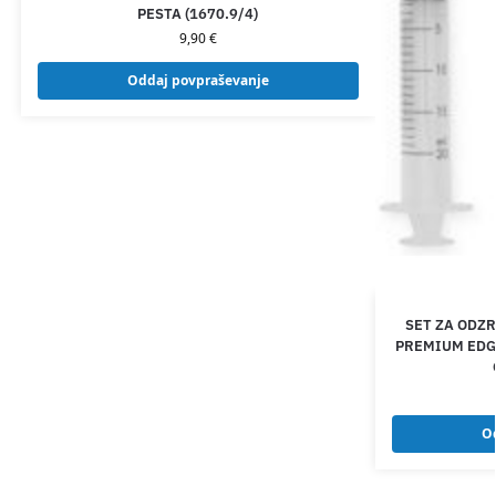
PESTA (1670.9/4)
9,90
€
Oddaj povpraševanje
SET ZA ODZ
PREMIUM EDG
O