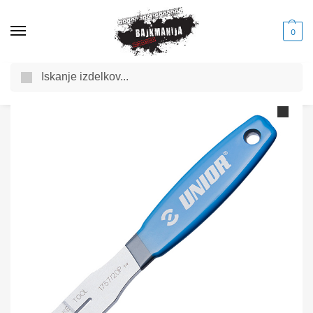
0
Iskanje
Domov
Trgovina
Orodja in maziva za kolo
Orodja za servis kolesa
/
/
/