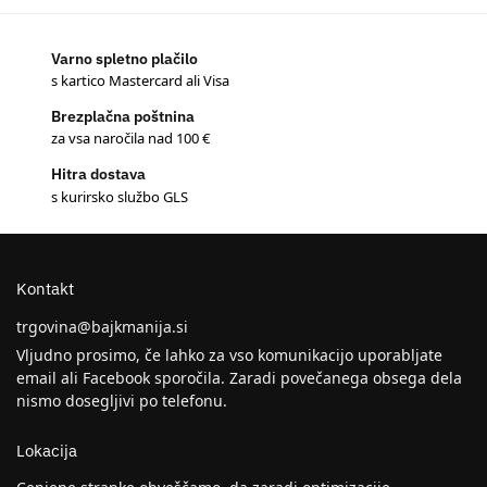
Varno spletno plačilo
s kartico Mastercard ali Visa
Brezplačna poštnina
za vsa naročila nad 100 €
Hitra dostava
s kurirsko službo GLS
Kontakt
trgovina@bajkmanija.si
Vljudno prosimo, če lahko za vso komunikacijo uporabljate
email ali Facebook sporočila. Zaradi povečanega obsega dela
nismo dosegljivi po telefonu.
Lokacija