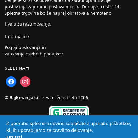
Cenjene stranke obveščamo, da zaradi optimizacije
poslovanja zapiramo poslovalnico na Dunajski cesti 114.
Spletna trgovina bo še naprej obratovala nemoteno.
Hvala za razumevanje.
Informacije
Pogoji poslovanja in
varovanja osebnih podatkov
SLEDI NAM
© Bajkmanija.si
– z vami že od leta 2006
Z uporabo spletne trgovine soglašate z uporabo piškotkov,
ki jih uporabljamo za pravilno delovanje.
Opusti