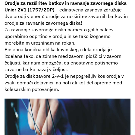
Orodje za razširitev batkov in ravnanje zavornega diska
Unior 2V1 (1757/2DP)
– edinstvena zasnova združuje
dve orodji v enem: orodje za razširitev zavornih batkov in
orodje za ravnanje zavornega diska!
Za ravnanje zavornega diska namesto golih palcev
uporabimo odprtino v orodju in se tako izognemo
morebitnim urezninam na rokah.
Posebna konična oblika kovinskega dela orodja je
izdelana tako, da zdrsne med zavorni ploščici v zavorni
čeljusti, kar nam omogoča, da enostavno potisnemo
zavorne batke nazaj v čeljust.
Orodje za disk zavore 2-v-1 je nepogrešljiv kos orodja v
vsaki domači delavnici, na poti ali kot del opreme med
kolesarskim potovanjem.