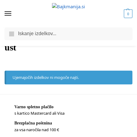
0
Iskanje
Domov
Trgovina
Izdelki označeni z “ust”
/
/
ust
Ujemajočih izdelkov ni mogoče najti.
Varno spletno plačilo
s kartico Mastercard ali Visa
Brezplačna poštnina
za vsa naročila nad 100 €